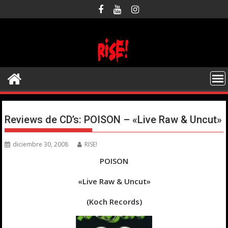
Saltar
al
contenido
Reviews de CD’s: POISON – «Live Raw & Uncut»
diciembre 30, 2008
RISE!
POISON
«Live Raw & Uncut»
(Koch Records)