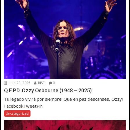
julio 23, 2025
RISE!
0
Q.E.P.D. Ozzy Osbourne (1948 – 2025)
Tu legado vivirá por siempre! Que en paz descanses, Ozzy!
FacebookTweetPin
Uncategorized