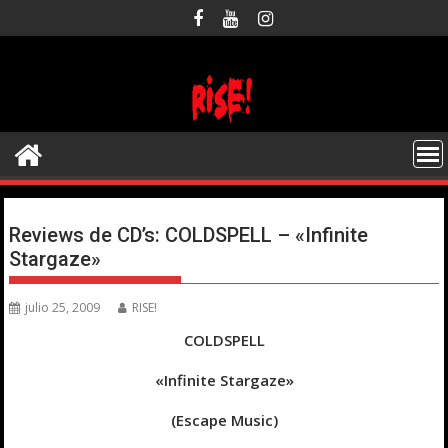
Saltar
al
contenido
Reviews de CD’s: COLDSPELL – «Infinite
Stargaze»
julio 25, 2009
RISE!
COLDSPELL
«Infinite Stargaze»
(Escape Music)