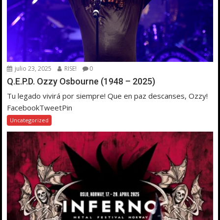
julio 23, 2025
RISE!
0
Q.E.P.D. Ozzy Osbourne (1948 – 2025)
Tu legado vivirá por siempre! Que en paz descanses, Ozzy!
FacebookTweetPin
Uncategorized