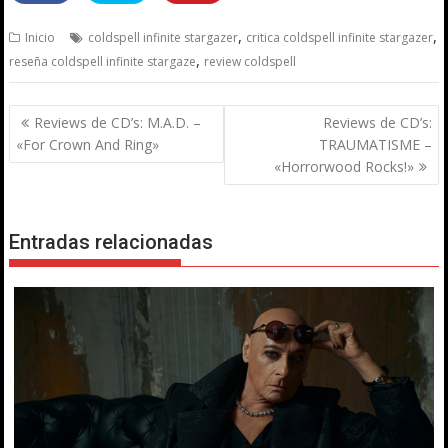
,
,
Inicio
coldspell infinite stargazer
critica coldspell infinite stargazer
,
reseña coldspell infinite stargaze
review coldspell
Navegación
Reviews de CD’s: M.A.D. –
Reviews de CD’s:
de
«For Crown And Ring»
TRAUMATISME –
entradas
«Horrorwood Rocks!»
Entradas relacionadas