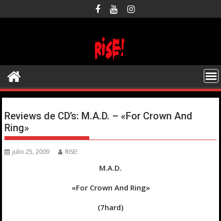
Saltar
al
contenido
Reviews de CD’s: M.A.D. – «For Crown And
Ring»
julio 25, 2009
RISE!
M.A.D.
«For Crown And Ring»
(7hard)