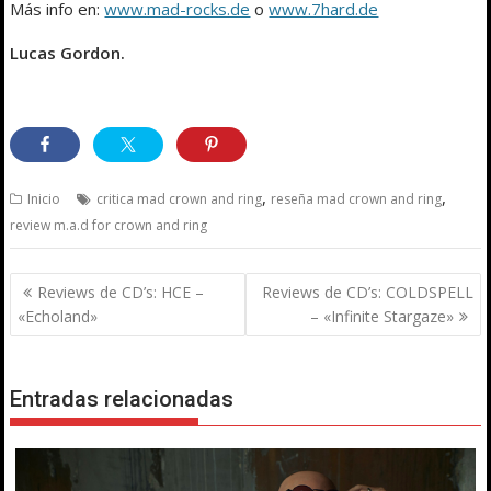
Más info en:
www.mad-rocks.de
o
www.7hard.de
Lucas Gordon.
,
,
Inicio
critica mad crown and ring
reseña mad crown and ring
review m.a.d for crown and ring
Navegación
Reviews de CD’s: HCE –
Reviews de CD’s: COLDSPELL
de
«Echoland»
– «Infinite Stargaze»
entradas
Entradas relacionadas