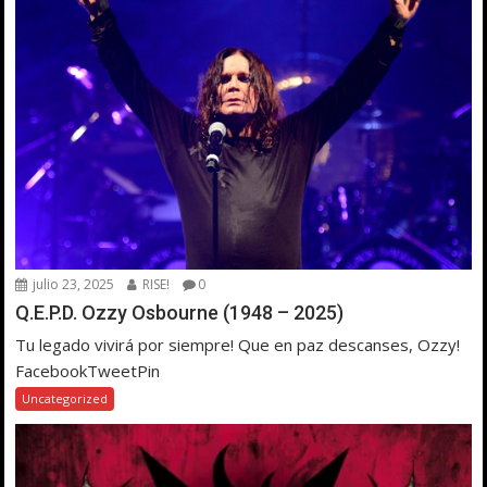
julio 23, 2025
RISE!
0
Q.E.P.D. Ozzy Osbourne (1948 – 2025)
Tu legado vivirá por siempre! Que en paz descanses, Ozzy!
FacebookTweetPin
Uncategorized