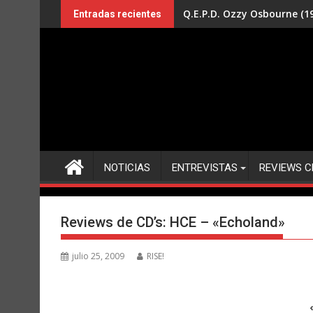
Saltar
Q.E.P.D. Ozzy Osbourne (19
Entradas recientes
al
contenido
NOTICIAS
ENTREVISTAS
REVIEWS C
Reviews de CD’s: HCE – «Echoland»
julio 25, 2009
RISE!