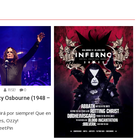
5
RISE!
0
zzy Osbourne (1948 –
virá por siempre! Que en
s, Ozzy!
eetPin