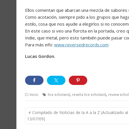
Ellos comentan que abarcan una mezcla de sabores 
Como acotación, siempre pido a los grupos que hagan
estilo, cosa que nos ayude a elegirlos si no conoce
En este caso si veo una florcita en la portada, creo
Indie, que metal, pero esto también puede pasar c
Para más info:
www.reversedrecords.com
Lucas Gordon.
,
,
Inicio
hce echoland
reseña hce echoland
review echo
Navegación
Compilado de Noticias de la A a la Z (Actualizado al
de
13/07/09)
entradas