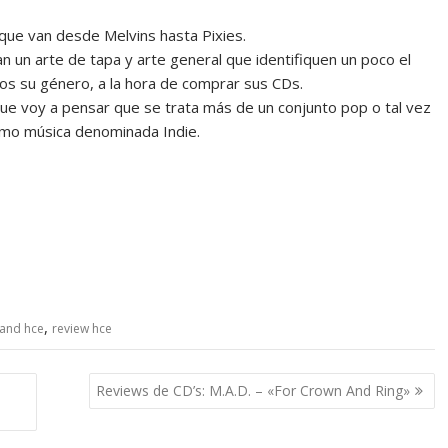
que van desde Melvins hasta Pixies.
 un arte de tapa y arte general que identifiquen un poco el
mos su género, a la hora de comprar sus CDs.
 que voy a pensar que se trata más de un conjunto pop o tal vez
omo música denominada Indie.
,
land hce
review hce
Reviews de CD’s: M.A.D. – «For Crown And Ring»