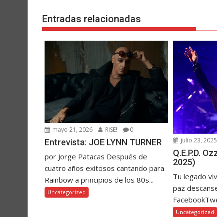
Entradas relacionadas
mayo 21, 2026
RISE!
0
julio 23, 202
Entrevista: JOE LYNN TURNER
Q.E.P.D. O
por Jorge Patacas Después de
2025)
cuatro años exitosos cantando para
Tu legado vi
Rainbow a principios de los 80s...
paz descanse
Uncategorized
FacebookTw
Uncategorized