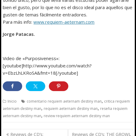
bien el gusto, por lo que no es el disco ideal para aquellos que
gusten de temas fácilmente entradores.
Para más info:
www.requiem-aeternam.com
Jorge Patacas.
Video de «Purposiveness»:
[youtube]http://www.youtube.com/watch?
v=EbzLhLKRoSA&fmt=18[/youtube]
,
Inicio
comentario requiem aeternam destiny man
critica requiem
,
,
aeternam destiny man
requiem aeternam destiny man
reseña requiem
,
aeternam destiny man
review requiem aeternam destiny man
Navegación
Reviews de CD’s:
Reviews de CD’s: THE GROWL