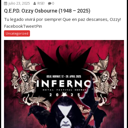
julio 23, 2025
RISE!
0
Q.E.P.D. Ozzy Osbourne (1948 – 2025)
Tu legado vivirá por siempre! Que en paz descanses, Ozzy!
FacebookTweetPin
Uncategorized