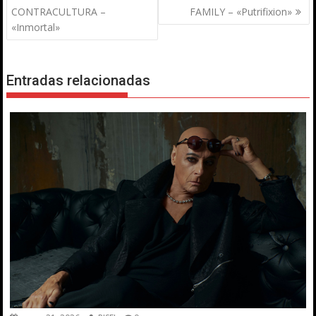
de
CONTRACULTURA –
FAMILY – «Putrifixion»
entradas
«Inmortal»
Entradas relacionadas