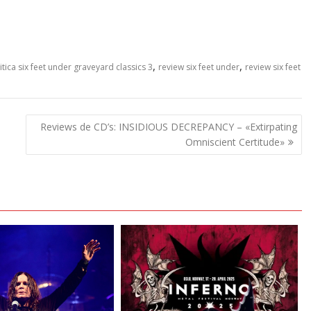
,
,
itica six feet under graveyard classics 3
review six feet under
review six feet
Reviews de CD’s: INSIDIOUS DECREPANCY – «Extirpating
Omniscient Certitude»