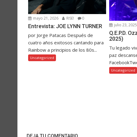
mayo 21, 2026
RISE!
0
julio 23, 202
Entrevista: JOE LYNN TURNER
Q.E.P.D. O
por Jorge Patacas Después de
2025)
cuatro años exitosos cantando para
Tu legado vi
Rainbow a principios de los 80s...
paz descanse
Uncategorized
FacebookTw
Uncategorized
DEJA TU COMENTARIO