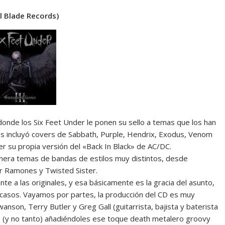
l Blade Records)
donde los Six Feet Under le ponen su sello a temas que los han
Ds incluyó covers de Sabbath, Purple, Hendrix, Exodus, Venom
r su propia versión del «Back In Black» de AC/DC.
anera temas de bandas de estilos muy distintos, desde
r Ramones y Twisted Sister.
e a las originales, y esa básicamente es la gracia del asunto,
 casos. Vayamos por partes, la producción del CD es muy
anson, Terry Butler y Greg Gall (guitarrista, bajista y baterista
os (y no tanto) añadiéndoles ese toque death metalero groovy