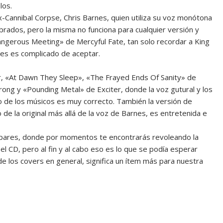
los.
ex-Cannibal Corpse, Chris Barnes, quien utiliza su voz monótona
rados, pero la misma no funciona para cualquier versión y
Dangerous Meeting» de Mercyful Fate, tan solo recordar a King
nes es complicado de aceptar.
r, «At Dawn They Sleep», «The Frayed Ends Of Sanity» de
rong y «Pounding Metal» de Exciter, donde la voz gutural y los
o de los músicos es muy correcto. También la versión de
 la original más allá de la voz de Barnes, es entretenida e
ispares, donde por momentos te encontrarás revoleando la
el CD, pero al fin y al cabo eso es lo que se podía esperar
e los covers en general, significa un ítem más para nuestra