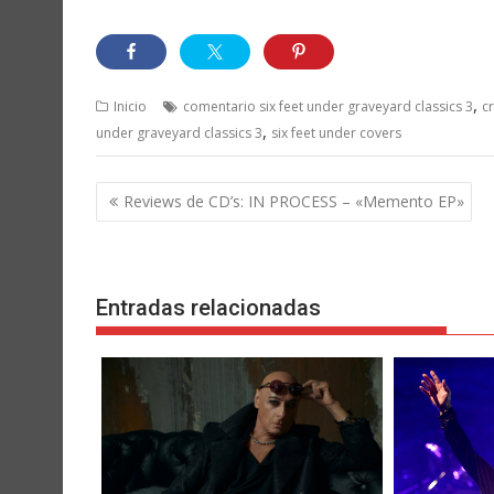
,
Inicio
comentario six feet under graveyard classics 3
cr
,
under graveyard classics 3
six feet under covers
Navegación
Reviews de CD’s: IN PROCESS – «Memento EP»
de
entradas
Entradas relacionadas