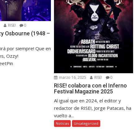
5
RISE!
0
zzy Osbourne (1948 –
virá por siempre! Que en
s, Ozzy!
eetPin
marzo 16, 2025
RISE!
0
RISE! colabora con el Inferno
Festival Magazine 2025
Al igual que en 2024, el editor y
redactor de RISE!, Jorge Patacas, ha
vuelto a...
Noticias
Uncategorized