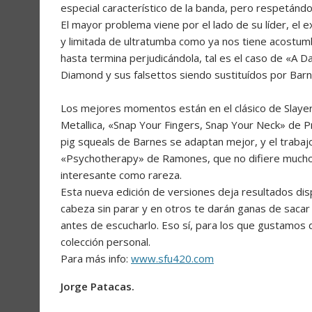
especial característico de la banda, pero respetándo
El mayor problema viene por el lado de su líder, el 
y limitada de ultratumba como ya nos tiene acostumb
hasta termina perjudicándola, tal es el caso de «A 
Diamond y sus falsettos siendo sustituídos por Bar
Los mejores momentos están en el clásico de Slaye
Metallica, «Snap Your Fingers, Snap Your Neck» de P
pig squeals de Barnes se adaptan mejor, y el trabaj
«Psychotherapy» de Ramones, que no difiere mucho de
interesante como rareza.
Esta nueva edición de versiones deja resultados d
cabeza sin parar y en otros te darán ganas de sacar 
antes de escucharlo. Eso sí, para los que gustamos d
colección personal.
Para más info:
www.sfu420.com
Jorge Patacas.