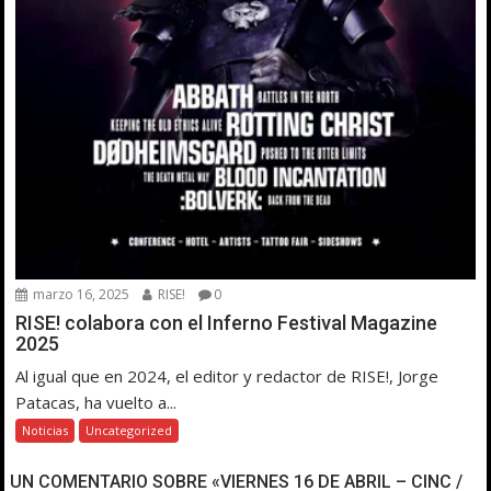
marzo 16, 2025
RISE!
0
RISE! colabora con el Inferno Festival Magazine
2025
Al igual que en 2024, el editor y redactor de RISE!, Jorge
Patacas, ha vuelto a...
Noticias
Uncategorized
UN COMENTARIO SOBRE «VIERNES 16 DE ABRIL – CINC /