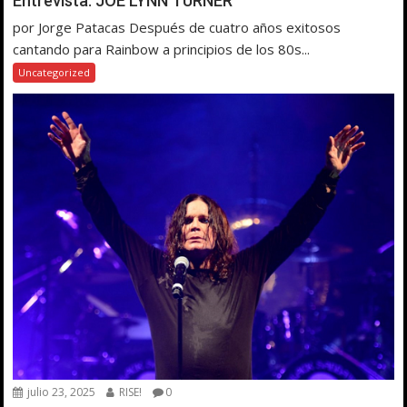
Entrevista: JOE LYNN TURNER
por Jorge Patacas Después de cuatro años exitosos
cantando para Rainbow a principios de los 80s...
Uncategorized
julio 23, 2025
RISE!
0