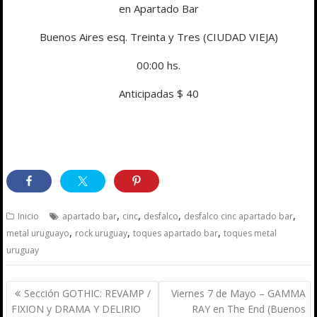
en Apartado Bar
Buenos Aires esq. Treinta y Tres (CIUDAD VIEJA)
00:00 hs.
Anticipadas $ 40
,
,
,
,
Inicio
apartado bar
cinc
desfalco
desfalco cinc apartado bar
,
,
,
metal uruguayo
rock uruguay
toques apartado bar
toques metal
uruguay
Navegación
Sección GOTHIC: REVAMP /
Viernes 7 de Mayo – GAMMA
de
FIXION y DRAMA Y DELIRIO
RAY en The End (Buenos