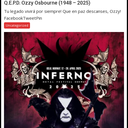
Q.E.P.D. Ozzy Osbourne (1948 – 2025)
Tu legado vivirá por siempre! Que en paz descanses, Ozzy!
FacebookTweetPin
Uncategorized