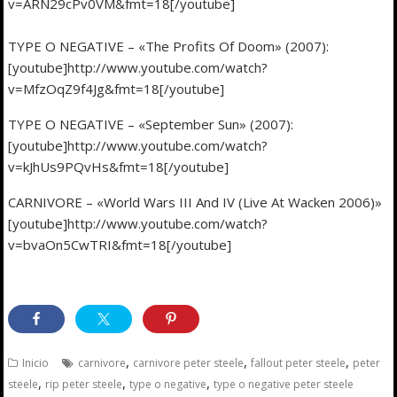
v=ARN29cPv0VM&fmt=18[/youtube]
TYPE O NEGATIVE – «The Profits Of Doom» (2007):
[youtube]http://www.youtube.com/watch?
v=MfzOqZ9f4Jg&fmt=18[/youtube]
TYPE O NEGATIVE – «September Sun» (2007):
[youtube]http://www.youtube.com/watch?
v=kJhUs9PQvHs&fmt=18[/youtube]
CARNIVORE – «World Wars III And IV (Live At Wacken 2006)»
[youtube]http://www.youtube.com/watch?
v=bvaOn5CwTRI&fmt=18[/youtube]
,
,
,
Inicio
carnivore
carnivore peter steele
fallout peter steele
peter
,
,
,
steele
rip peter steele
type o negative
type o negative peter steele