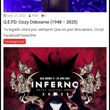
julio 23, 2025
RISE!
0
Q.E.P.D. Ozzy Osbourne (1948 – 2025)
Tu legado vivirá por siempre! Que en paz descanses, Ozzy!
FacebookTweetPin
Uncategorized