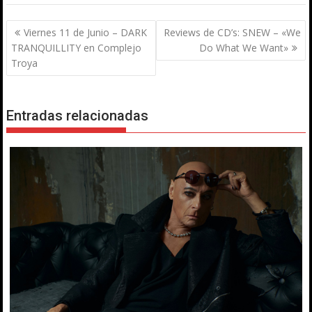
Navegación
Viernes 11 de Junio – DARK
Reviews de CD’s: SNEW – «We
de
TRANQUILLITY en Complejo
Do What We Want»
entradas
Troya
Entradas relacionadas