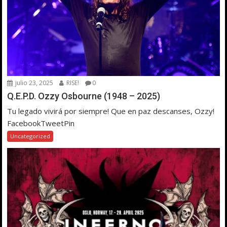
julio 23, 2025
RISE!
0
Q.E.P.D. Ozzy Osbourne (1948 – 2025)
Tu legado vivirá por siempre! Que en paz descanses, Ozzy!
FacebookTweetPin
Uncategorized