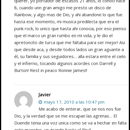
querer, yo portador de escasos 21 años, lo conocí hace
8, cuando unn gran amigo me presto un disco de
Rainbow, y algo mas de Dio, y ahi abandone lo que fue
hasta ese momento, mi musica predilecta que era el
punk rock, lo unico que hasta ahi conocia, por eso pienso
que el marco un gran rumbo en mi vida, y le dio el
apretoncito de turca que me faltaba para ser mejor! Asi
que desde aca, y desde todos lados un gran aguante a
él, su familia y sus seguidores… alla estara entre el cielo
y el infierno, tocando algunos acordes con Darrell y
Burton! Rest in peaco Ronnie James!!
Javier
mayo 17, 2010 a las 10:47 pm
Me acabo de enterar, que se nos nos fue
Dio, y la verdad que se me escapan las agrimas… El
Duende tenia una voz unica como se va a hechar en falta
este maestro, un grande hasta el Final.