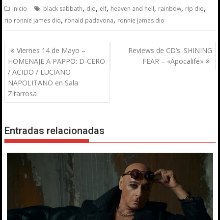
,
,
,
,
,
,
Inicio
black sabbath
dio
elf
heaven and hell
rainbow
rip dio
,
,
rip ronnie james dio
ronald padavona
ronnie james dio
Navegación
Viernes 14 de Mayo –
Reviews de CD’s: SHINING
de
HOMENAJE A PAPPO: D-CERO
FEAR – «Apocalife»
entradas
/ ACIDO / LUCIANO
NAPOLITANO en Sala
Zitarrosa
Entradas relacionadas