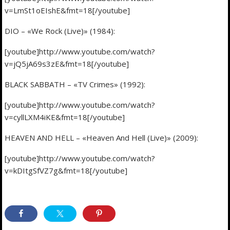
v=LmSt1oEIshE&fmt=18[/youtube]
DIO – «We Rock (Live)» (1984):
[youtube]http://www.youtube.com/watch?
v=jQ5jA69s3zE&fmt=18[/youtube]
BLACK SABBATH – «TV Crimes» (1992):
[youtube]http://www.youtube.com/watch?
v=cyllLXM4iKE&fmt=18[/youtube]
HEAVEN AND HELL – «Heaven And Hell (Live)» (2009):
[youtube]http://www.youtube.com/watch?
v=kDItgSfVZ7g&fmt=18[/youtube]