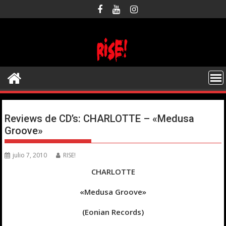
Saltar
al
contenido
Reviews de CD’s: CHARLOTTE – «Medusa
Groove»
julio 7, 2010
RISE!
CHARLOTTE
«Medusa Groove»
(Eonian Records)