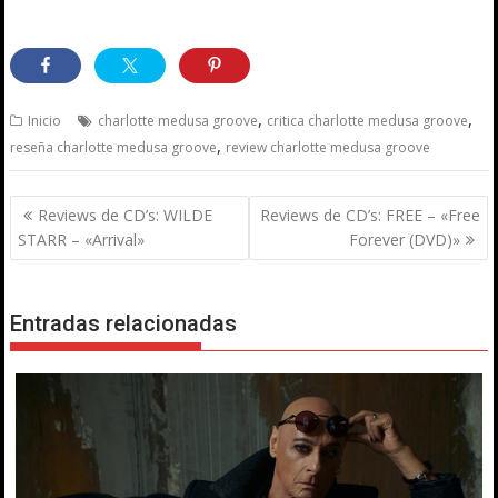
,
,
Inicio
charlotte medusa groove
critica charlotte medusa groove
,
reseña charlotte medusa groove
review charlotte medusa groove
Navegación
Reviews de CD’s: WILDE
Reviews de CD’s: FREE – «Free
de
STARR – «Arrival»
Forever (DVD)»
entradas
Entradas relacionadas