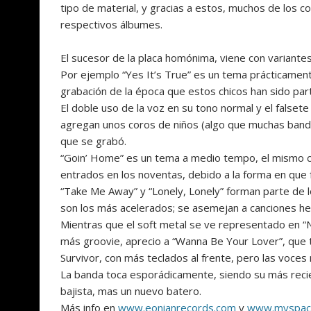
tipo de material, y gracias a estos, muchos de los 
respectivos álbumes.
El sucesor de la placa homónima, viene con variantes 
Por ejemplo “Yes It’s True” es un tema prácticament
grabación de la época que estos chicos han sido par
El doble uso de la voz en su tono normal y el falsete
agregan unos coros de niños (algo que muchas banda
que se grabó.
“Goin’ Home” es un tema a medio tempo, el mismo c
entrados en los noventas, debido a la forma en que
“Take Me Away” y “Lonely, Lonely” forman parte de l
son los más acelerados; se asemejan a canciones he
Mientras que el soft metal se ve representado en “N
más groovie, aprecio a “Wanna Be Your Lover”, que t
Survivor, con más teclados al frente, pero las voce
La banda toca esporádicamente, siendo su más recien
bajista, mas un nuevo batero.
Más info en
www.eonianrecords.com
y
www.myspace