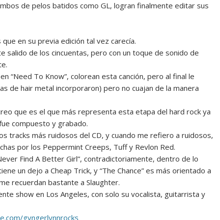
combos de pelos batidos como GL, logran finalmente editar sus
que en su previa edición tal vez carecía.
e salido de los cincuentas, pero con un toque de sonido de
te.
 en “Need To Know”, colorean esta canción, pero al final le
s de hair metal incorporaron) pero no cuajan de la manera
reo que es el que más representa esta etapa del hard rock ya
 fue compuesto y grabado.
os tracks más ruidosos del CD, y cuando me refiero a ruidosos,
chas por los Peppermint Creeps, Tuff y Revlon Red.
ever Find A Better Girl”, contradictoriamente, dentro de lo
iene un dejo a Cheap Trick, y “The Chance” es más orientado a
s me recuerdan bastante a Slaughter.
te show en Los Angeles, con solo su vocalista, guitarrista y
.com/gyngerlynnrocks