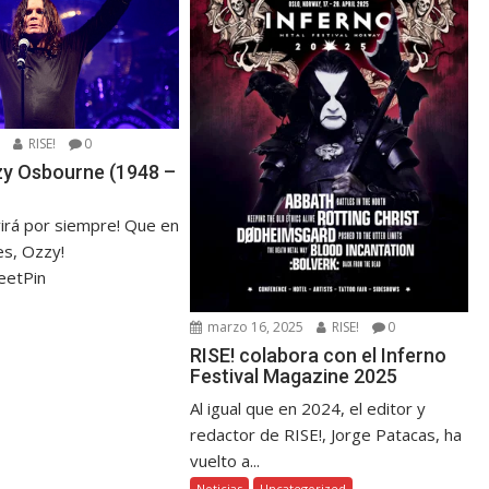
5
RISE!
0
zzy Osbourne (1948 –
virá por siempre! Que en
s, Ozzy!
eetPin
marzo 16, 2025
RISE!
0
RISE! colabora con el Inferno
Festival Magazine 2025
Al igual que en 2024, el editor y
redactor de RISE!, Jorge Patacas, ha
vuelto a...
Noticias
Uncategorized