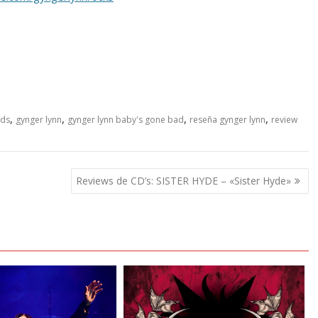
,
,
,
,
rds
gynger lynn
gynger lynn baby's gone bad
reseña gynger lynn
review
Reviews de CD’s: SISTER HYDE – «Sister Hyde»