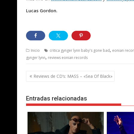
Lucas Gordon.
,
Inicio
critica gynger lynn baby's gone bad
eonian reco
,
gynger lynn
reviews eonian records
Navegación
Reviews de CD’s: MASS – «Sea Of Black»
de
entradas
Entradas relacionadas