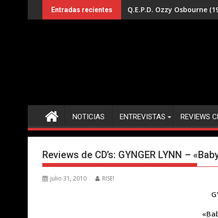
Saltar
Q.E.P.D. Ozzy Osbourne (19
Entradas recientes
al
contenido
NOTICIAS
ENTREVISTAS
REVIEWS C
Reviews de CD’s: GYNGER LYNN – «Baby
julio 31, 2010
RISE!
G
«Ba