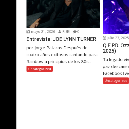
mayo 21, 2026
RISE!
0
julio 23, 202
Entrevista: JOE LYNN TURNER
Q.E.P.D. O
por Jorge Patacas Después de
2025)
cuatro años exitosos cantando para
Tu legado vi
Rainbow a principios de los 80s...
paz descanse
Uncategorized
FacebookTw
Uncategorized