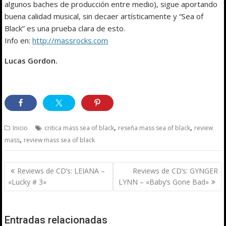
algunos baches de producción entre medio), sigue aportando
buena calidad musical, sin decaer artísticamente y “Sea of
Black” es una prueba clara de esto.
Info en:
http://massrocks.com
Lucas Gordon.
,
,
Inicio
critica mass sea of black
reseña mass sea of black
review
,
mass
review mass sea of black
Navegación
Reviews de CD’s: LEIANA –
Reviews de CD’s: GYNGER
de
«Lucky # 3»
LYNN – «Baby’s Gone Bad»
entradas
Entradas relacionadas