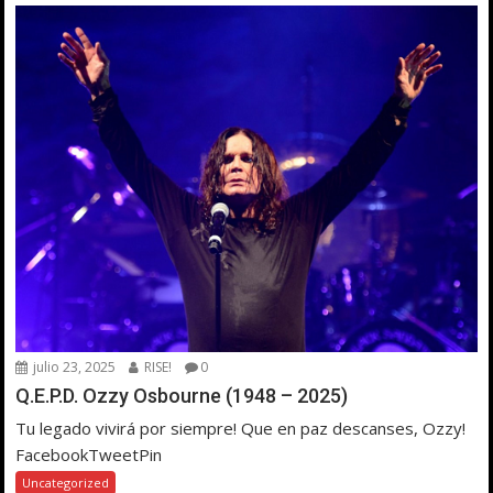
julio 23, 2025
RISE!
0
Q.E.P.D. Ozzy Osbourne (1948 – 2025)
Tu legado vivirá por siempre! Que en paz descanses, Ozzy!
FacebookTweetPin
Uncategorized