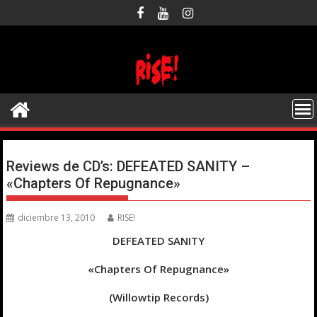
Saltar
al
contenido
Reviews de CD’s: DEFEATED SANITY –
«Chapters Of Repugnance»
diciembre 13, 2010
RISE!
DEFEATED SANITY
«Chapters Of Repugnance»
(Willowtip Records)