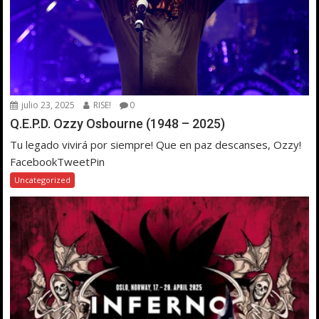
julio 23, 2025
RISE!
0
Q.E.P.D. Ozzy Osbourne (1948 – 2025)
Tu legado vivirá por siempre! Que en paz descanses, Ozzy!
FacebookTweetPin
Uncategorized