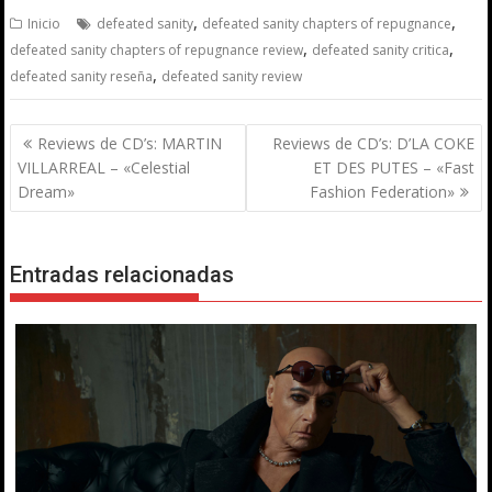
,
,
Inicio
defeated sanity
defeated sanity chapters of repugnance
,
,
defeated sanity chapters of repugnance review
defeated sanity critica
,
defeated sanity reseña
defeated sanity review
Navegación
Reviews de CD’s: MARTIN
Reviews de CD’s: D’LA COKE
de
VILLARREAL – «Celestial
ET DES PUTES – «Fast
entradas
Dream»
Fashion Federation»
Entradas relacionadas