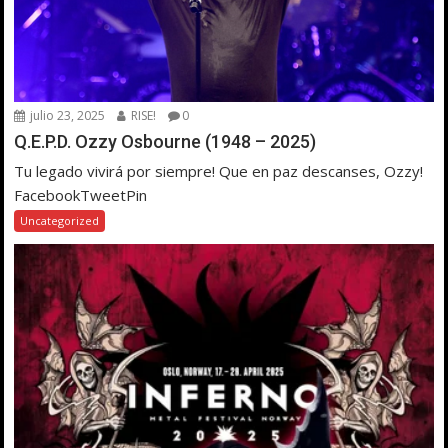
julio 23, 2025
RISE!
0
Q.E.P.D. Ozzy Osbourne (1948 – 2025)
Tu legado vivirá por siempre! Que en paz descanses, Ozzy!
FacebookTweetPin
Uncategorized