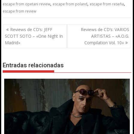
,
,
,
escape from opetani review
escape from poland
escape from reseña
escape from review
Navegación
Reviews de CD’s: JEFF
Reviews de CD’s: VARIOS
de
SCOTT SOTO – «One Night In
ARTISTAS – «A.O.G.
entradas
Madrid»
Compilation Vol. 10»
Entradas relacionadas