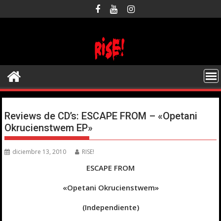
Saltar
al
contenido
Reviews de CD’s: ESCAPE FROM – «Opetani
Okrucienstwem EP»
diciembre 13, 2010
RISE!
ESCAPE FROM
«Opetani Okrucienstwem»
(Independiente)