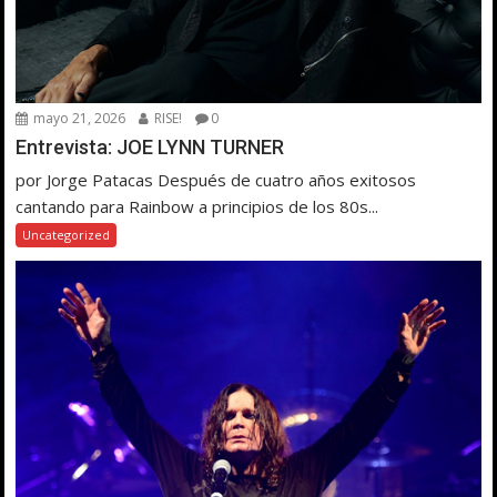
mayo 21, 2026
RISE!
0
Entrevista: JOE LYNN TURNER
por Jorge Patacas Después de cuatro años exitosos
cantando para Rainbow a principios de los 80s...
Uncategorized