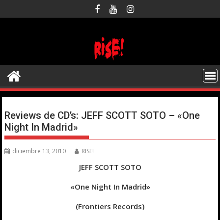
Saltar
al
contenido
Reviews de CD’s: JEFF SCOTT SOTO – «One
Night In Madrid»
diciembre 13, 2010
RISE!
JEFF SCOTT SOTO
«One Night In Madrid»
(Frontiers Records)