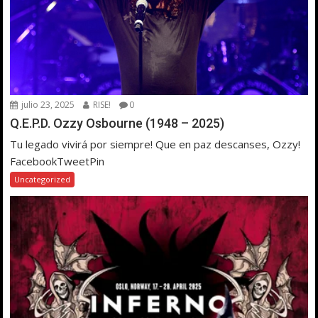
julio 23, 2025
RISE!
0
Q.E.P.D. Ozzy Osbourne (1948 – 2025)
Tu legado vivirá por siempre! Que en paz descanses, Ozzy!
FacebookTweetPin
Uncategorized