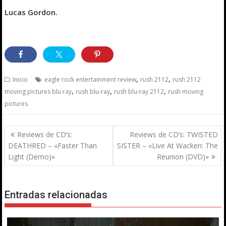
Lucas Gordon.
,
,
Inicio
eagle rock entertainment review
rush 2112
rush 2112
,
,
,
moving pictures blu ray
rush blu-ray
rush blu-ray 2112
rush moving
pictures
Navegación
Reviews de CD’s:
Reviews de CD’s: TWISTED
de
DEATHRED – «Faster Than
SISTER – «Live At Wacken: The
entradas
Light (Demo)»
Reunion (DVD)»
Entradas relacionadas