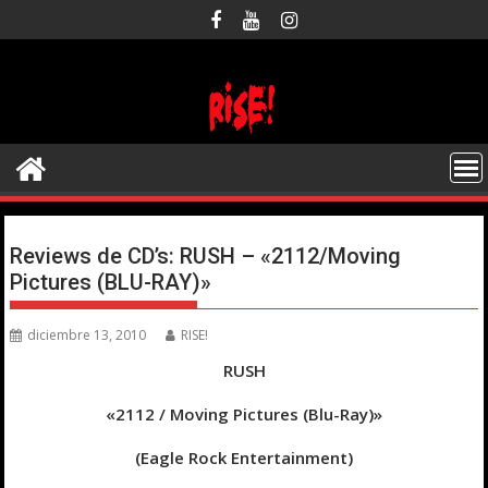
Saltar
al
contenido
Reviews de CD’s: RUSH – «2112/Moving
Pictures (BLU-RAY)»
diciembre 13, 2010
RISE!
RUSH
«2112 / Moving Pictures (Blu-Ray)»
(Eagle Rock Entertainment)