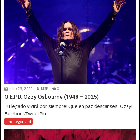
julio 23, 2025
RISE!
0
Q.E.P.D. Ozzy Osbourne (1948 – 2025)
Tu legado vivirá por siempre! Que en paz descanses, Ozzy!
FacebookTweetPin
Uncategorized