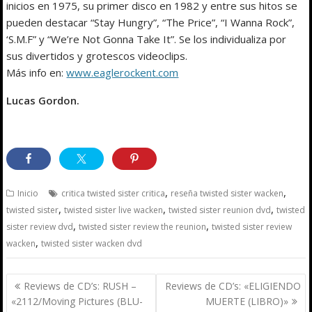
inicios en 1975, su primer disco en 1982 y entre sus hitos se
pueden destacar “Stay Hungry”, “The Price”, “I Wanna Rock”,
‘S.M.F” y “We’re Not Gonna Take It”. Se los individualiza por
sus divertidos y grotescos videoclips.
Más info en:
www.eaglerockent.com
Lucas Gordon.
,
,
Inicio
critica twisted sister critica
reseña twisted sister wacken
,
,
,
twisted sister
twisted sister live wacken
twisted sister reunion dvd
twisted
,
,
sister review dvd
twisted sister review the reunion
twisted sister review
,
wacken
twisted sister wacken dvd
Navegación
Reviews de CD’s: RUSH –
Reviews de CD’s: «ELIGIENDO
de
«2112/Moving Pictures (BLU-
MUERTE (LIBRO)»