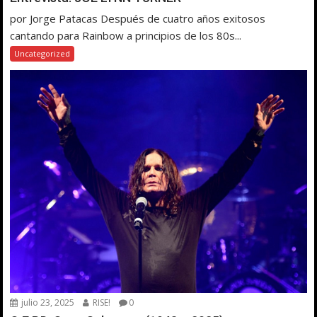
por Jorge Patacas Después de cuatro años exitosos
cantando para Rainbow a principios de los 80s...
Uncategorized
julio 23, 2025
RISE!
0