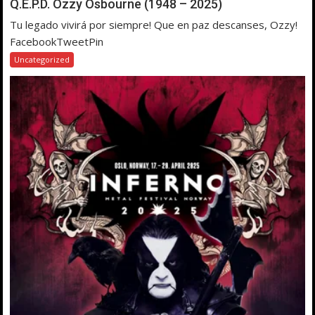
Q.E.P.D. Ozzy Osbourne (1948 – 2025)
Tu legado vivirá por siempre! Que en paz descanses, Ozzy!
FacebookTweetPin
Uncategorized