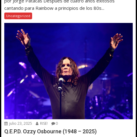
por Jorge Patacas Después de cuatro años exitosos
cantando para Rainbow a principios de los 80s...
Uncategorized
julio 23, 2025
RISE!
0
Q.E.P.D. Ozzy Osbourne (1948 – 2025)