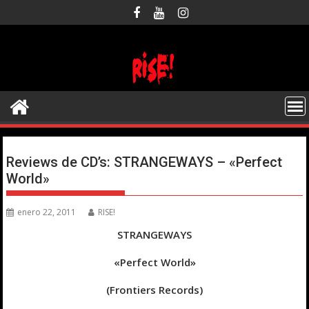
Saltar
al
contenido
Reviews de CD’s: STRANGEWAYS – «Perfect
World»
enero 22, 2011
RISE!
STRANGEWAYS
«Perfect World»
(Frontiers Records)