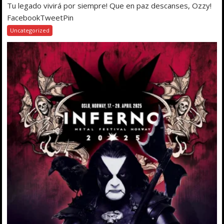
Tu legado vivirá por siempre! Que en paz descanses, Ozzy!
FacebookTweetPin
Uncategorized