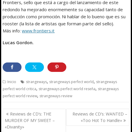
Frontiers, sello que está a cargo del lanzamiento de este
redondo ha mejorado enormemente su capacidad tanto de
producción como promoción. Ni hablar de lo bueno que es su
rooster (la lista de artistas que forman parte del sello).
Más info:
www.frontiers.it
Lucas Gordon.
,
,
Inicio
strangeways
strangeways perfect world
strangeways
,
,
perfect world critica
strangeways perfect world reseña
strangeways
,
perfect world review
strangeways review
Navegación
Reviews de CD’s: THE
Reviews de CD’s: WANTED –
de
MURDER OF MY SWEET –
«Too Hot To Handle»
entradas
«Divanity»