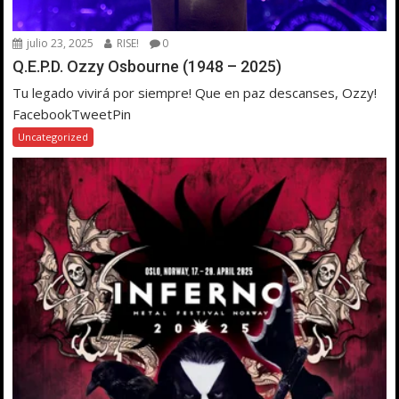
julio 23, 2025
RISE!
0
Q.E.P.D. Ozzy Osbourne (1948 – 2025)
Tu legado vivirá por siempre! Que en paz descanses, Ozzy!
FacebookTweetPin
Uncategorized