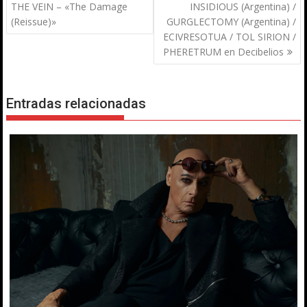
de
THE VEIN – «The Damage
INSIDIOUS (Argentina) /
entradas
(Reissue)»
GURGLECTOMY (Argentina) /
ECIVRESOTUA / TOL SIRION /
PHERETRUM en Decibelios
Entradas relacionadas