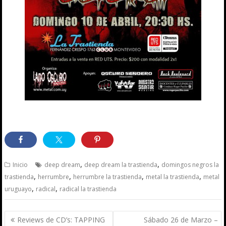
,
,
Inicio
deep dream
deep dream la trastienda
domingos negros la
,
,
,
,
trastienda
herrumbre
herrumbre la trastienda
metal la trastienda
metal
,
,
uruguayo
radical
radical la trastienda
Navegación
Reviews de CD’s: TAPPING
Sábado 26 de Marzo –