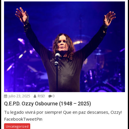
julio 23, 2025
RISE!
0
Q.E.P.D. Ozzy Osbourne (1948 – 2025)
Tu legado vivirá por siempre! Que en paz descanses, Ozzy!
FacebookTweetPin
Uncategorized