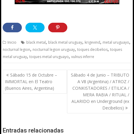
,
,
,
,
Inicio
black metal
black metal uruguay
krigevind
metal uruguayo
,
,
,
nocturnal legion
nocturnal legion uruguay
toques decibelios
toques
,
,
metal uruguay
toques metal uruguayo
vulnus inferre
Navegación
Sábado 15 de Octubre –
Sábado 4 de Junio – TRIBUTO
de
IMMORTAL en El Teatro
A V8 (Argentina) / ATROZ /
entradas
(Buenos Aires, Argentina)
CONKISTADORES / ETILICA /
MERA RABIA / RITUAL /
ALARIDO en Underground (ex
Decibelios)
Entradas relacionadas