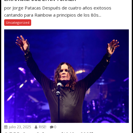
por Jorge Patacas Después de cuatro años exitosos
cantando para Rainbow a principios de los 80s...
Uncategorized
julio 23, 2025
RISE!
0