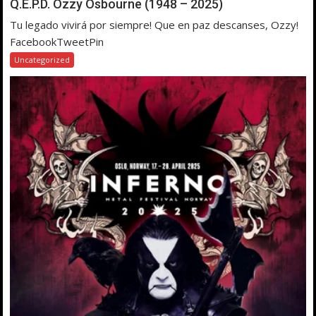
Q.E.P.D. Ozzy Osbourne (1948 – 2025)
Tu legado vivirá por siempre! Que en paz descanses, Ozzy!
FacebookTweetPin
Uncategorized