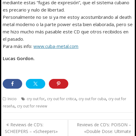
mediante estas “fugas de expresión”, que el sistema cubano
es precario y nulo de libertad.
Personalmente no se si ya me estoy acostumbrando al death
metal moderno o la parte power esta bien elaborada, pero se
me hizo mucho más pasable este CD que otros recibidos en
el pasado.
Para más info:
www.cuba-metal.com
Lucas Gordon.
,
,
,
Inicio
cry out for
cry out for critica
cry out for cuba
cry out for
,
reseña
cry out for review
Navegación
Reviews de CD’s:
Reviews de CD’s: POISON –
de
SCHEEPERS – «Scheepers»
«Double Dose: Ultimate