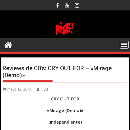
Saltar
al
contenido
Reviews de CD’s: CRY OUT FOR – «Mirage
(Demo)»
mayo 12, 2011
RISE!
CRY OUT FOR
«Mirage (Demo)»
(Independiente)