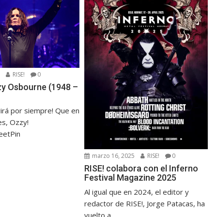
5
RISE!
0
zzy Osbourne (1948 –
virá por siempre! Que en
s, Ozzy!
eetPin
marzo 16, 2025
RISE!
0
RISE! colabora con el Inferno
Festival Magazine 2025
Al igual que en 2024, el editor y
redactor de RISE!, Jorge Patacas, ha
vuelto a...