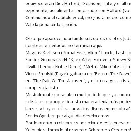
equivoco eran Dio, Halford, Dickinson, Tate y el últ
exponente, usualmente comparado con Halford (voc
Continuando el capítulo vocal, me gusta mucho como 
Vale la pena oír la canción.
Otro que aparece aportando sus dotes es el ex Judas
nombres e invitados no terminan aquí.
Magnus Karlsson (Primal Fear, Allen / Lande, Last Tri
Sander Gommans (HDK, ex After Forever), Snowy Sha
Illwill, Therion, Notre Dame), “Metal” Mike Chlascia
Victor Smolski (Rage), guitarra en “Before The Daw
en “The Pain Of The Accused”, y el otrora guitarris
completa la lista.
Musicalmente no se aleja mucho de lo que ya conoc
solista es o porque de esta manera tenía más pode
lanzar, y hoy en día sacar varios discos en un solo 
Son incógnitas que algún día develaremos.
Por lo pronto a relajarse y apreciar de esta nueva
Yo hubiera llamado al proyecto Scheepers Creepers!