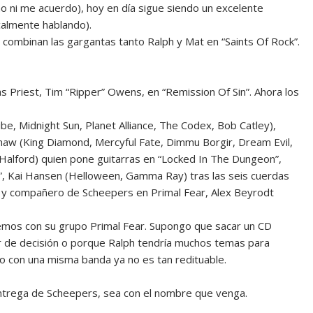
imo ni me acuerdo), hoy en día sigue siendo un excelente
almente hablando).
combinan las gargantas tanto Ralph y Mat en “Saints Of Rock”.
 Priest, Tim “Ripper” Owens, en “Remission Of Sin”. Ahora los
be, Midnight Sun, Planet Alliance, The Codex, Bob Catley),
w (King Diamond, Mercyful Fate, Dimmu Borgir, Dream Evil,
k (Halford) quien pone guitarras en “Locked In The Dungeon”,
n”, Kai Hansen (Helloween, Gamma Ray) tras las seis cuerdas
ta y compañero de Scheepers en Primal Fear, Alex Beyrodt
emos con su grupo Primal Fear. Supongo que sacar un CD
r de decisión o porque Ralph tendría muchos temas para
año con una misma banda ya no es tan redituable.
 entrega de Scheepers, sea con el nombre que venga.