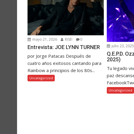
mayo 21, 2026
RISE!
0
julio 23, 202
Entrevista: JOE LYNN TURNER
Q.E.P.D. O
por Jorge Patacas Después de
2025)
cuatro años exitosos cantando para
Tu legado vi
Rainbow a principios de los 80s...
paz descanse
Uncategorized
FacebookTw
Uncategorized