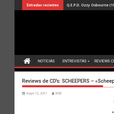
Saltar
Q.E.P.D. Ozzy Osbourne (19
Entradas recientes
al
contenido
NOTICIAS
ENTREVISTAS
REVIEWS C
Reviews de CD’s: SCHEEPERS – «Schee
mayo 12, 2011
RISE!
«