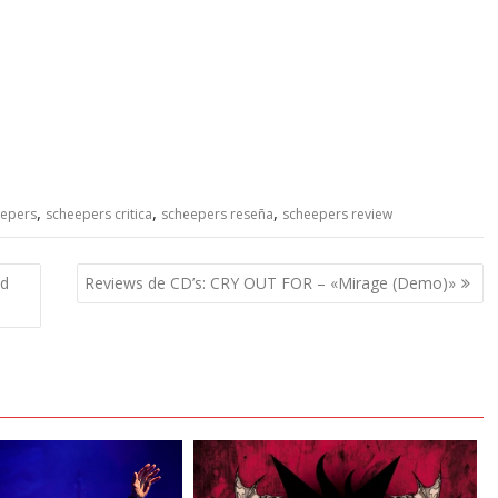
,
,
,
eepers
scheepers critica
scheepers reseña
scheepers review
nd
Reviews de CD’s: CRY OUT FOR – «Mirage (Demo)»