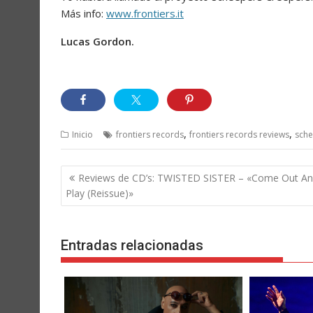
Más info:
www.frontiers.it
Lucas Gordon.
,
,
Inicio
frontiers records
frontiers records reviews
sch
Navegación
Reviews de CD’s: TWISTED SISTER – «Come Out A
de
Play (Reissue)»
entradas
Entradas relacionadas