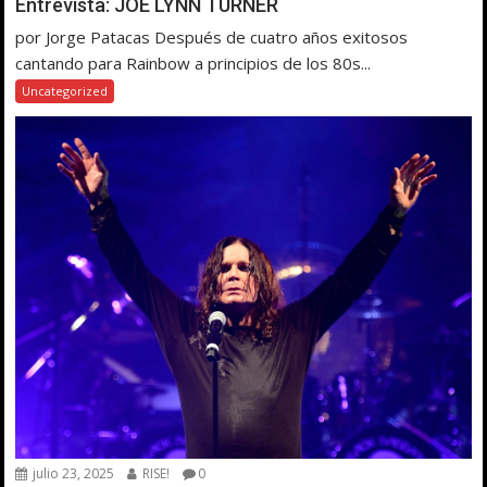
Entrevista: JOE LYNN TURNER
por Jorge Patacas Después de cuatro años exitosos
cantando para Rainbow a principios de los 80s...
Uncategorized
julio 23, 2025
RISE!
0