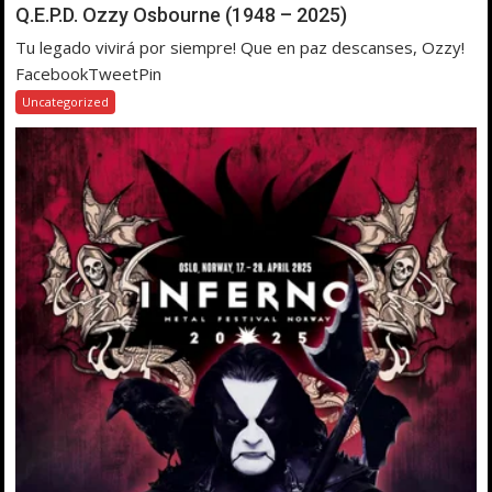
Q.E.P.D. Ozzy Osbourne (1948 – 2025)
Tu legado vivirá por siempre! Que en paz descanses, Ozzy!
FacebookTweetPin
Uncategorized