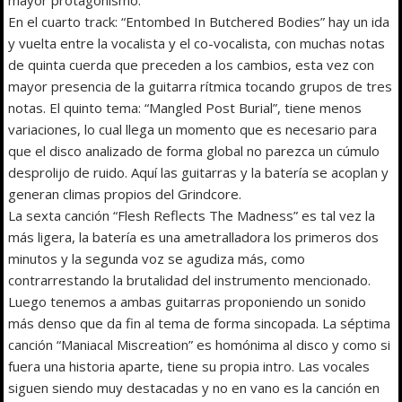
En el cuarto track: “Entombed In Butchered Bodies” hay un ida
y vuelta entre la vocalista y el co-vocalista, con muchas notas
de quinta cuerda que preceden a los cambios, esta vez con
mayor presencia de la guitarra rítmica tocando grupos de tres
notas. El quinto tema: “Mangled Post Burial”, tiene menos
variaciones, lo cual llega un momento que es necesario para
que el disco analizado de forma global no parezca un cúmulo
desprolijo de ruido. Aquí las guitarras y la batería se acoplan y
generan climas propios del Grindcore.
La sexta canción “Flesh Reflects The Madness” es tal vez la
más ligera, la batería es una ametralladora los primeros dos
minutos y la segunda voz se agudiza más, como
contrarrestando la brutalidad del instrumento mencionado.
Luego tenemos a ambas guitarras proponiendo un sonido
más denso que da fin al tema de forma sincopada. La séptima
canción “Maniacal Miscreation” es homónima al disco y como si
fuera una historia aparte, tiene su propia intro. Las vocales
siguen siendo muy destacadas y no en vano es la canción en