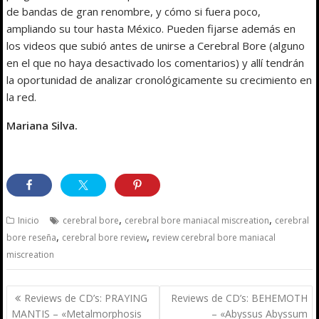
de bandas de gran renombre, y cómo si fuera poco,
ampliando su tour hasta México. Pueden fijarse además en
los videos que subió antes de unirse a Cerebral Bore (alguno
en el que no haya desactivado los comentarios) y allí tendrán
la oportunidad de analizar cronológicamente su crecimiento en
la red.
Mariana Silva.
,
,
Inicio
cerebral bore
cerebral bore maniacal miscreation
cerebral
,
,
bore reseña
cerebral bore review
review cerebral bore maniacal
miscreation
Navegación
Reviews de CD’s: PRAYING
Reviews de CD’s: BEHEMOTH
de
MANTIS – «Metalmorphosis
– «Abyssus Abyssum