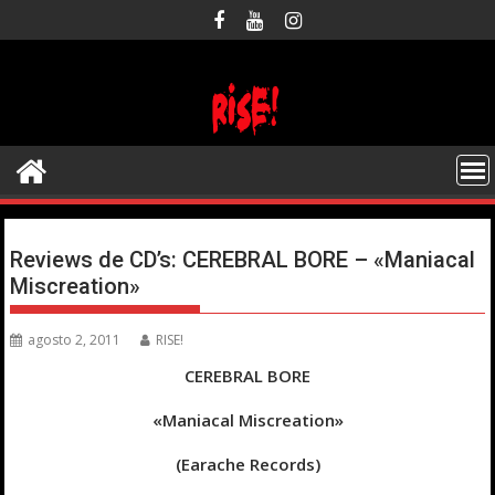
Saltar
al
contenido
Reviews de CD’s: CEREBRAL BORE – «Maniacal
Miscreation»
agosto 2, 2011
RISE!
CEREBRAL BORE
«Maniacal Miscreation»
(Earache Records)