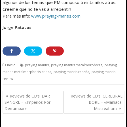
algunos de los temas que PM compuso treinta años atrás.
Creeme que no te vas a arrepentir!
Para más info:
www.praying-mantis.com
Jorge Patacas.
,
,
Inicio
praying mantis
praying mantis metalmorphosis
praying
,
,
mantis metalmorphosis critica
praying mantis reseña
praying mantis
review
Navegación
Reviews de CD’s: DAR
Reviews de CD’s: CEREBRAL
de
SANGRE – «Imperios Por
BORE – «Maniacal
entradas
Derrumbar»
Miscreation»