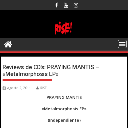
Saltar
al
contenido
Reviews de CD’s: PRAYING MANTIS –
«Metalmorphosis EP»
agosto 2, 2011
RISE!
PRAYING MANTIS
«Metalmorphosis EP»
(Independiente)