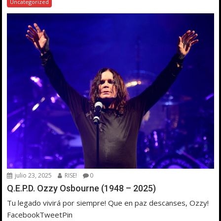
Uncategorized
julio 23, 2025
RISE!
0
Q.E.P.D. Ozzy Osbourne (1948 – 2025)
Tu legado vivirá por siempre! Que en paz descanses, Ozzy!
FacebookTweetPin