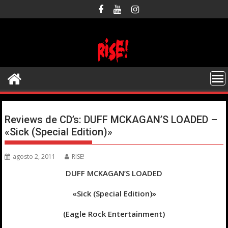
Saltar
al
contenido
Reviews de CD’s: DUFF MCKAGAN’S LOADED –
«Sick (Special Edition)»
agosto 2, 2011
RISE!
DUFF MCKAGAN’S LOADED
«Sick (Special Edition)»
(Eagle Rock Entertainment)