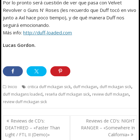
Por lo pronto será cuestión de ver que pasa con Velvet
Revolver o Guns N’ Roses (les recuerdo que Duff tocó en vivo
junto a Axl hace poco tiempo), y de qué manera Duff nos
seguirá emocionando.
Más info:
http://duff-loaded.com
Lucas Gordon.
,
,
,
Inicio
critica duff mckagan sick
duff mckagan
duff mckagan sick
,
,
,
duff mckagans loaded
reseña duff mckagan sick
review duff mckagan
review duff mckagan sick
Navegación
Reviews de CD’s:
Reviews de CD’s: NIGHT
de
DEATHRED – «Faster Than
RANGER – «Somewhere In
entradas
Light / FTL II (Demo)»
California»