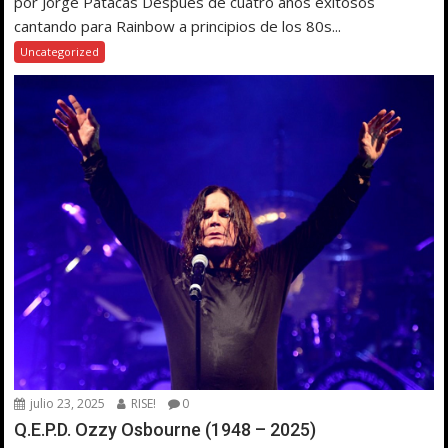
por Jorge Patacas Después de cuatro años exitosos
cantando para Rainbow a principios de los 80s...
Uncategorized
julio 23, 2025
RISE!
0
Q.E.P.D. Ozzy Osbourne (1948 – 2025)