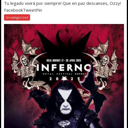
Tu legado vivirá por siempre! Que en paz descanses, Ozzy!
FacebookTweetPin
Uncategorized