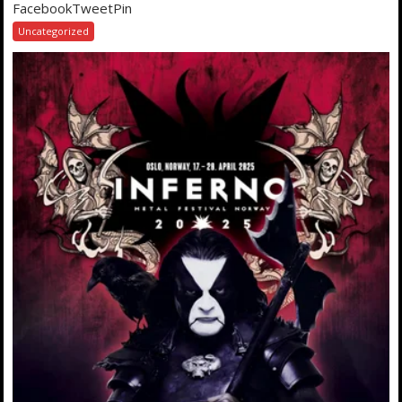
FacebookTweetPin
Uncategorized