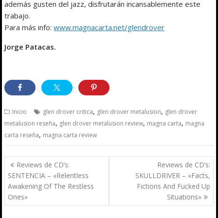
además gusten del jazz, disfrutarán incansablemente este
trabajo.
Para más info:
www.magnacarta.net/glendrover
Jorge Patacas.
,
,
Inicio
glen drover critica
glen drover metalusion
glen drover
,
,
,
metalusion reseña
glen drover metalusion review
magna carta
magna
,
carta reseña
magna carta review
Navegación
Reviews de CD’s:
Reviews de CD’s:
de
SENTENCIA – «Relentless
SKULLDRIVER – «Facts,
entradas
Awakening Of The Restless
Fictions And Fucked Up
Ones»
Situations»