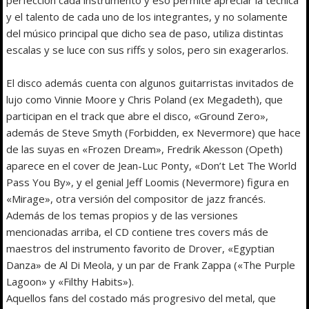
y el talento de cada uno de los integrantes, y no solamente
del músico principal que dicho sea de paso, utiliza distintas
escalas y se luce con sus riffs y solos, pero sin exagerarlos.
El disco además cuenta con algunos guitarristas invitados de
lujo como Vinnie Moore y Chris Poland (ex Megadeth), que
participan en el track que abre el disco, «Ground Zero»,
además de Steve Smyth (Forbidden, ex Nevermore) que hace
de las suyas en «Frozen Dream», Fredrik Akesson (Opeth)
aparece en el cover de Jean-Luc Ponty, «Don’t Let The World
Pass You By», y el genial Jeff Loomis (Nevermore) figura en
«Mirage», otra versión del compositor de jazz francés.
Además de los temas propios y de las versiones
mencionadas arriba, el CD contiene tres covers más de
maestros del instrumento favorito de Drover, «Egyptian
Danza» de Al Di Meola, y un par de Frank Zappa («The Purple
Lagoon» y «Filthy Habits»).
Aquellos fans del costado más progresivo del metal, que