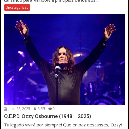
cantando para Rainbow a principios de los 80s...
Uncategorized
julio 23, 2025
RISE!
0
Q.E.P.D. Ozzy Osbourne (1948 – 2025)
Tu legado vivirá por siempre! Que en paz descanses, Ozzy!