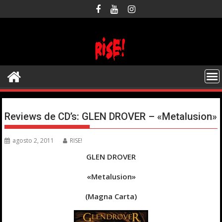
Saltar
al
contenido
Reviews de CD’s: GLEN DROVER – «Metalusion»
agosto 2, 2011
RISE!
GLEN DROVER
«Metalusion»
(Magna Carta)