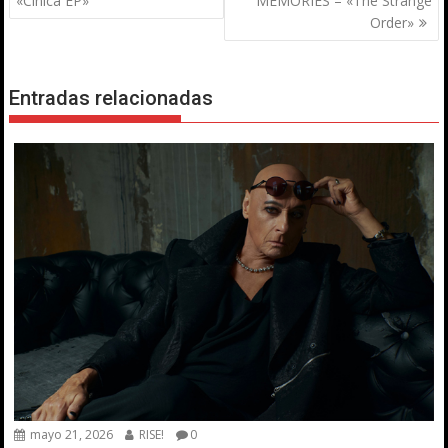
«Cínica EP»
MEMORIES – «The Strange
entradas
Order»
Entradas relacionadas
mayo 21, 2026
RISE!
0