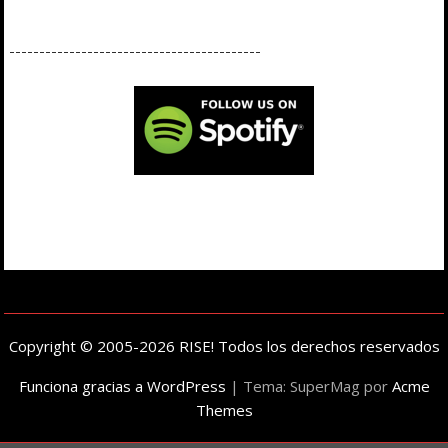
------------------------------------------
Copyright © 2005-2026 RISE! Todos los derechos reservados
Funciona gracias a WordPress
|
Tema: SuperMag por
Acme
Themes