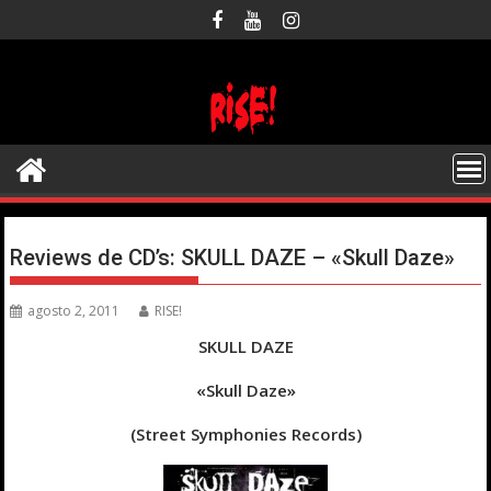
Saltar
al
contenido
Reviews de CD’s: SKULL DAZE – «Skull Daze»
agosto 2, 2011
RISE!
SKULL DAZE
«Skull Daze»
(Street Symphonies Records)