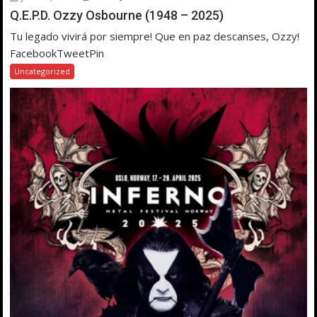
Q.E.P.D. Ozzy Osbourne (1948 – 2025)
Tu legado vivirá por siempre! Que en paz descanses, Ozzy!
FacebookTweetPin
Uncategorized