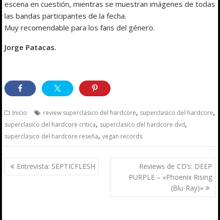
escena en cuestión, mientras se muestran imágenes de todas
las bandas participantes de la fecha.
Muy recomendable para los fans del género.
Jorge Patacas.
,
,
Inicio
review superclasico del hardcore
superclasico del hardcore
,
,
superclasico del hardcore critica
superclasico del hardcore dvd
,
superclasico del hardcore reseña
vegan records
Navegación
Entrevista: SEPTICFLESH
Reviews de CD’s: DEEP
de
PURPLE – «Phoenix Rising
entradas
(Blu-Ray)»