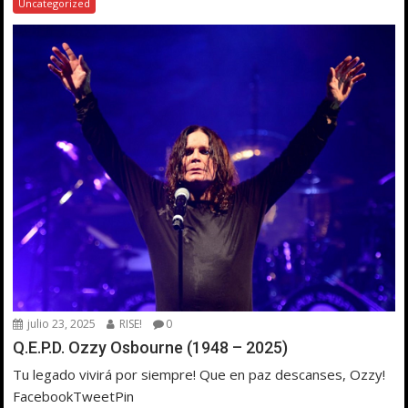
Uncategorized
julio 23, 2025
RISE!
0
Q.E.P.D. Ozzy Osbourne (1948 – 2025)
Tu legado vivirá por siempre! Que en paz descanses, Ozzy!
FacebookTweetPin