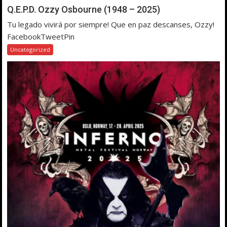
Q.E.P.D. Ozzy Osbourne (1948 – 2025)
Tu legado vivirá por siempre! Que en paz descanses, Ozzy!
FacebookTweetPin
Uncategorized