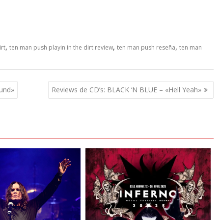
,
,
,
rt
ten man push playin in the dirt review
ten man push reseña
ten man
ound»
Reviews de CD’s: BLACK ‘N BLUE – «Hell Yeah»