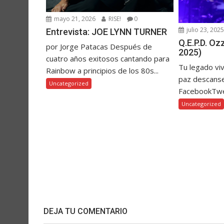
mayo 21, 2026
RISE!
0
julio 23, 202
Entrevista: JOE LYNN TURNER
Q.E.P.D. O
por Jorge Patacas Después de
2025)
cuatro años exitosos cantando para
Tu legado vi
Rainbow a principios de los 80s...
paz descanse
Uncategorized
FacebookTw
Uncategorized
DEJA TU COMENTARIO