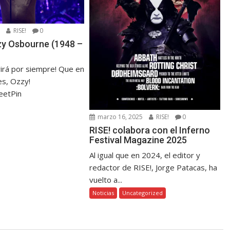
5
RISE!
0
zzy Osbourne (1948 –
virá por siempre! Que en
s, Ozzy!
eetPin
marzo 16, 2025
RISE!
0
RISE! colabora con el Inferno
Festival Magazine 2025
Al igual que en 2024, el editor y
redactor de RISE!, Jorge Patacas, ha
vuelto a...
Noticias
Uncategorized