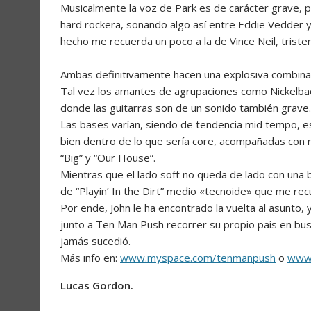
Musicalmente la voz de Park es de carácter grave,
hard rockera, sonando algo así entre Eddie Vedder 
hecho me recuerda un poco a la de Vince Neil, trist
Ambas definitivamente hacen una explosiva combina
Tal vez los amantes de agrupaciones como Nickelbac
donde las guitarras son de un sonido también grave.
Las bases varían, siendo de tendencia mid tempo, es 
bien dentro de lo que sería core, acompañadas con 
“Big” y “Our House”.
Mientras que el lado soft no queda de lado con una b
de “Playin’ In the Dirt” medio «tecnoide» que me re
Por ende, John le ha encontrado la vuelta al asunto,
junto a Ten Man Push recorrer su propio país en bu
jamás sucedió.
Más info en:
www.myspace.com/tenmanpush
o
www
Lucas Gordon.