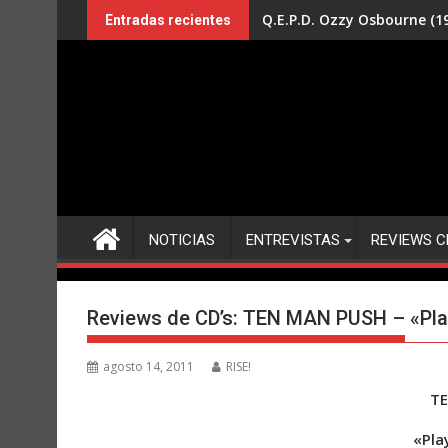
Saltar
Q.E.P.D. Ozzy Osbourne (19
Entradas recientes
al
contenido
NOTICIAS
ENTREVISTAS
REVIEWS C
Reviews de CD’s: TEN MAN PUSH – «Playi
agosto 14, 2011
RISE!
T
«Play