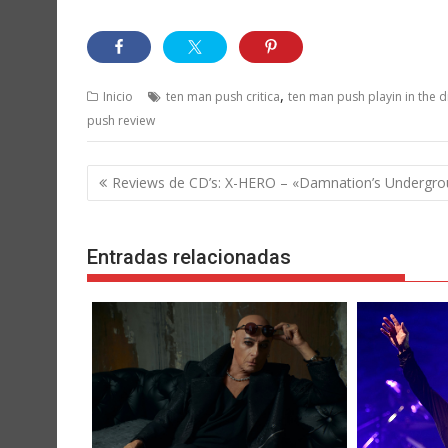
,
Inicio
ten man push critica
ten man push playin in the di
push review
Navegación
Reviews de CD’s: X-HERO – «Damnation’s Undergr
de
entradas
Entradas relacionadas