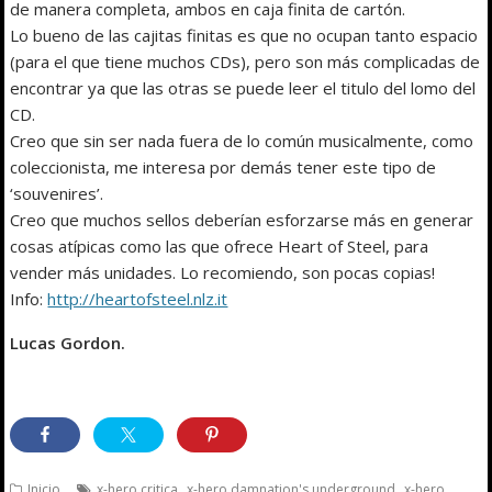
de manera completa, ambos en caja finita de cartón.
Lo bueno de las cajitas finitas es que no ocupan tanto espacio
(para el que tiene muchos CDs), pero son más complicadas de
encontrar ya que las otras se puede leer el titulo del lomo del
CD.
Creo que sin ser nada fuera de lo común musicalmente, como
coleccionista, me interesa por demás tener este tipo de
‘souvenires’.
Creo que muchos sellos deberían esforzarse más en generar
cosas atípicas como las que ofrece Heart of Steel, para
vender más unidades. Lo recomiendo, son pocas copias!
Info:
http://heartofsteel.nlz.it
Lucas Gordon.
,
,
Inicio
x-hero critica
x-hero damnation's underground
x-hero