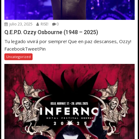
julio 23, 2025
RISE!
0
Q.E.P.D. Ozzy Osbourne (1948 – 2025)
Tu legado vivirá por siempre! Que en paz descanses, Ozzy!
FacebookTweetPin
Uncategorized