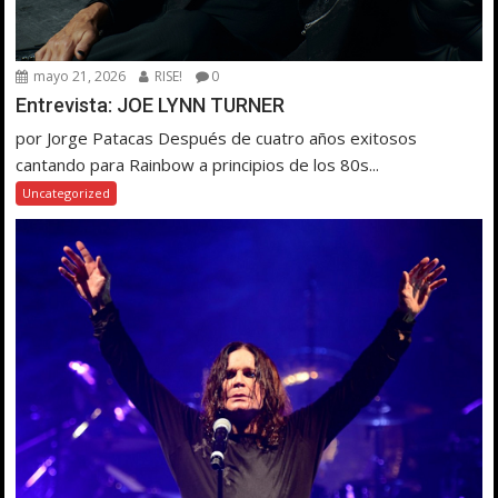
mayo 21, 2026
RISE!
0
Entrevista: JOE LYNN TURNER
por Jorge Patacas Después de cuatro años exitosos
cantando para Rainbow a principios de los 80s...
Uncategorized