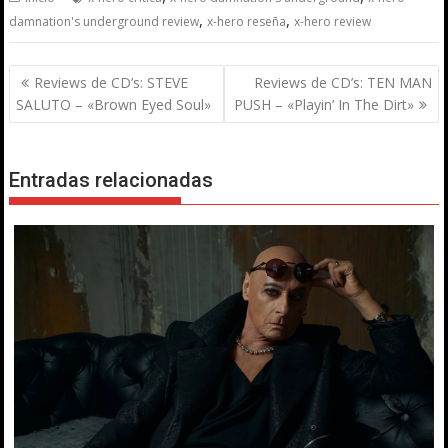
,
,
damnation's underground review
x-hero reseña
x-hero review
Navegación
Reviews de CD’s: STEVE
Reviews de CD’s: TEN MAN
de
SALUTO – «Brown Eyed Soul»
PUSH – «Playin’ In The Dirt»
entradas
Entradas relacionadas