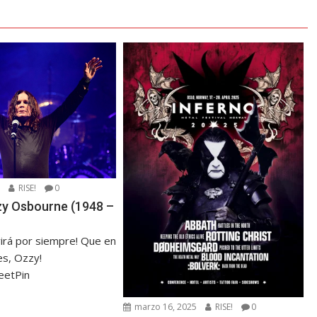
5
RISE!
0
zzy Osbourne (1948 –
virá por siempre! Que en
s, Ozzy!
eetPin
marzo 16, 2025
RISE!
0