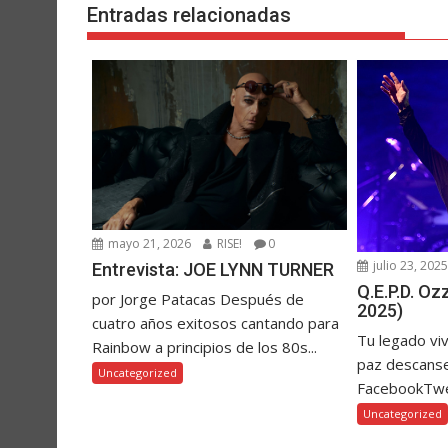
Entradas relacionadas
mayo 21, 2026
RISE!
0
julio 23, 202
Entrevista: JOE LYNN TURNER
Q.E.P.D. O
por Jorge Patacas Después de
2025)
cuatro años exitosos cantando para
Tu legado vi
Rainbow a principios de los 80s...
paz descanse
Uncategorized
FacebookTw
Uncategorized