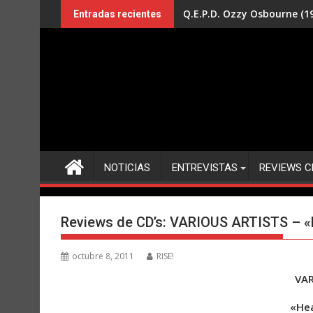
Saltar
Q.E.P.D. Ozzy Osbourne (19
Entradas recientes
al
contenido
NOTICIAS
ENTREVISTAS
REVIEWS C
Reviews de CD’s: VARIOUS ARTISTS – «
octubre 8, 2011
RISE!
VAR
«He