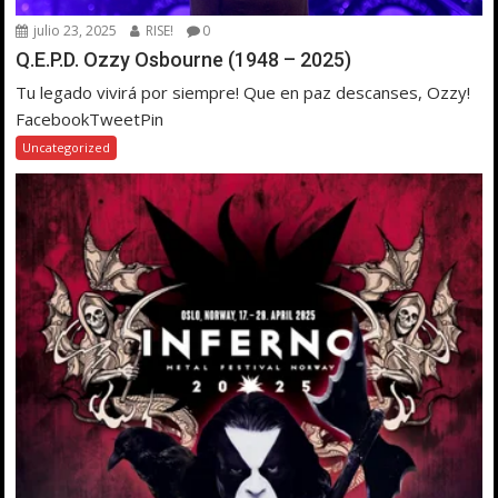
julio 23, 2025
RISE!
0
Q.E.P.D. Ozzy Osbourne (1948 – 2025)
Tu legado vivirá por siempre! Que en paz descanses, Ozzy!
FacebookTweetPin
Uncategorized