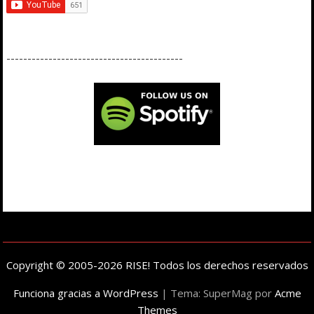
------------------------------------------
Copyright © 2005-2026 RISE! Todos los derechos reservados
Funciona gracias a WordPress
|
Tema: SuperMag por
Acme
Themes