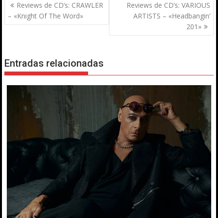
Navegación
Reviews de CD’s: CRAWLER
Reviews de CD’s: VARIOUS
de
– «Knight Of The Word»
ARTISTS – «Headbangin’
entradas
201»
Entradas relacionadas