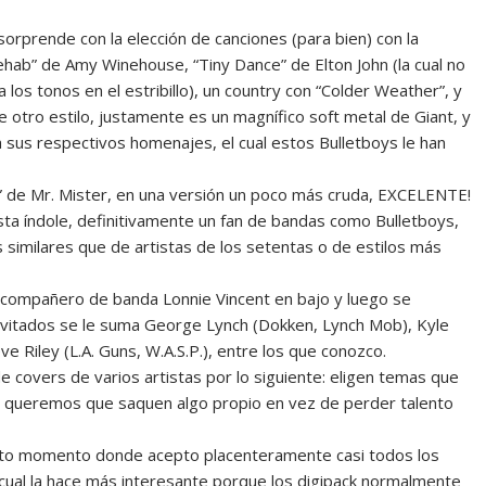
sorprende con la elección de canciones (para bien) con la
ehab” de Amy Winehouse, “Tiny Dance” de Elton John (la cual no
los tonos en el estribillo), un country con “Colder Weather”, y
e otro estilo, justamente es un magnífico soft metal de Giant, y
a sus respectivos homenajes, el cual estos Bulletboys le han
s” de Mr. Mister, en una versión un poco más cruda, EXCELENTE!
ta índole, definitivamente un fan de bandas como Bulletboys,
 similares que de artistas de los setentas o de estilos más
o compañero de banda Lonnie Vincent en bajo y luego se
nvitados se le suma George Lynch (Dokken, Lynch Mob), Kyle
ve Riley (L.A. Guns, W.A.S.P.), entre los que conozco.
covers de varios artistas por lo siguiente: eligen temas que
os queremos que saquen algo propio en vez de perder talento
ato momento donde acepto placenteramente casi todos los
lo cual la hace más interesante porque los digipack normalmente