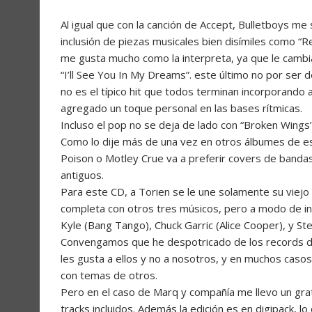
Al igual que con la canción de Accept, Bulletboys me 
inclusión de piezas musicales bien disímiles como “R
me gusta mucho como la interpreta, ya que le cambia 
“I’ll See You In My Dreams”. este último no por ser d
no es el típico hit que todos terminan incorporando 
agregado un toque personal en las bases rítmicas.
Incluso el pop no se deja de lado con “Broken Wing
Como lo dije más de una vez en otros álbumes de es
Poison o Motley Crue va a preferir covers de bandas
antiguos.
Para este CD, a Torien se le une solamente su viej
completa con otros tres músicos, pero a modo de i
Kyle (Bang Tango), Chuck Garric (Alice Cooper), y Ste
Convengamos que he despotricado de los records de 
les gusta a ellos y no a nosotros, y en muchos cas
con temas de otros.
Pero en el caso de Marq y compañía me llevo un gr
tracks incluidos. Además la edición es en digipack, 