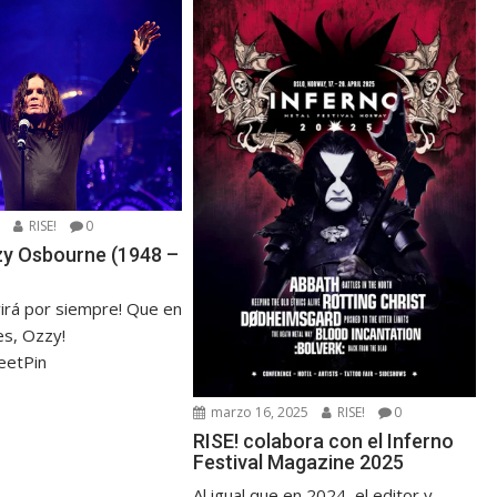
5
RISE!
0
zzy Osbourne (1948 –
virá por siempre! Que en
s, Ozzy!
eetPin
marzo 16, 2025
RISE!
0
RISE! colabora con el Inferno
Festival Magazine 2025
Al igual que en 2024, el editor y