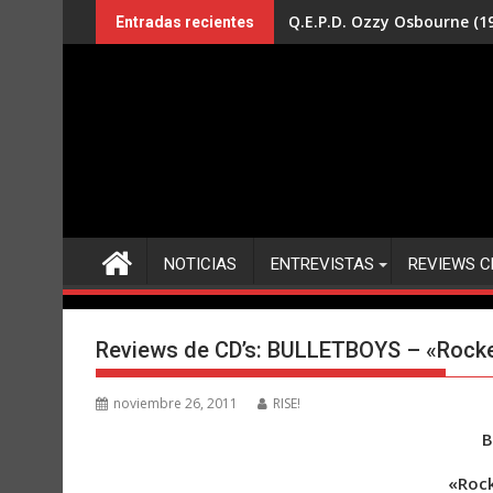
Saltar
Q.E.P.D. Ozzy Osbourne (19
Entradas recientes
al
contenido
NOTICIAS
ENTREVISTAS
REVIEWS C
Reviews de CD’s: BULLETBOYS – «Rock
noviembre 26, 2011
RISE!
B
«Roc