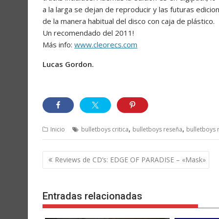
a la larga se dejan de reproducir y las futuras edic
de la manera habitual del disco con caja de plástico.
Un recomendado del 2011!
Más info:
www.cleorecs.com
Lucas Gordon.
,
,
Inicio
bulletboys critica
bulletboys reseña
bulletboys 
Navegación
Reviews de CD’s: EDGE OF PARADISE – «Mask»
de
entradas
Entradas relacionadas