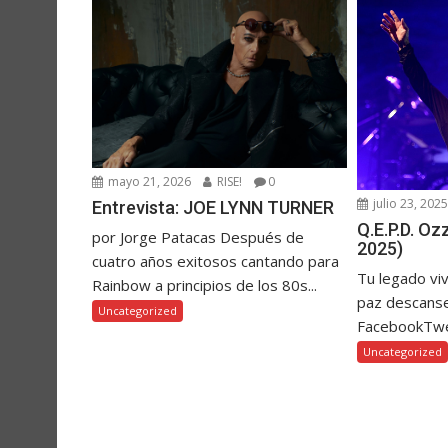
mayo 21, 2026
RISE!
0
julio 23, 202
Entrevista: JOE LYNN TURNER
Q.E.P.D. O
por Jorge Patacas Después de
2025)
cuatro años exitosos cantando para
Tu legado vi
Rainbow a principios de los 80s...
paz descanse
Uncategorized
FacebookTw
Uncategorized