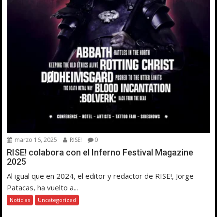
marzo 16, 2025
RISE!
0
RISE! colabora con el Inferno Festival Magazine
2025
Al igual que en 2024, el editor y redactor de RISE!, Jorge
Patacas, ha vuelto a...
Noticias
Uncategorized