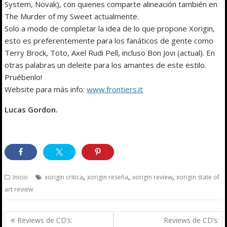
System, Novak), con quienes comparte alineación también en
The Murder of my Sweet actualmente.
Solo a modo de completar la idea de lo que propone Xorigin,
esto es preferentemente para los fanáticos de gente como
Terry Brock, Toto, Axel Rudi Pell, incluso Bon Jovi (actual). En
otras palabras un deleite para los amantes de este estilo.
Pruébenlo!
Website para más info:
www.frontiers.it
Lucas Gordon.
,
,
,
Inicio
xorigin critica
xorigin reseña
xorigin review
xorigin state of
art review
Navegación
Reviews de CD’s:
Reviews de CD’s: