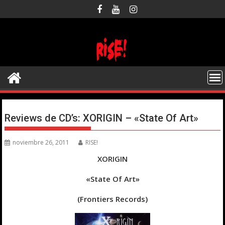
Saltar
al
contenido
Reviews de CD’s: XORIGIN – «State Of Art»
noviembre 26, 2011
RISE!
XORIGIN
«State Of Art»
(Frontiers Records)