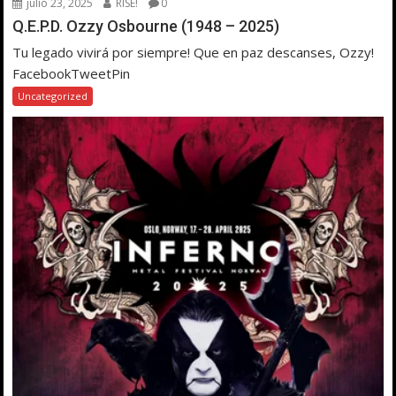
julio 23, 2025
RISE!
0
Q.E.P.D. Ozzy Osbourne (1948 – 2025)
Tu legado vivirá por siempre! Que en paz descanses, Ozzy!
FacebookTweetPin
Uncategorized