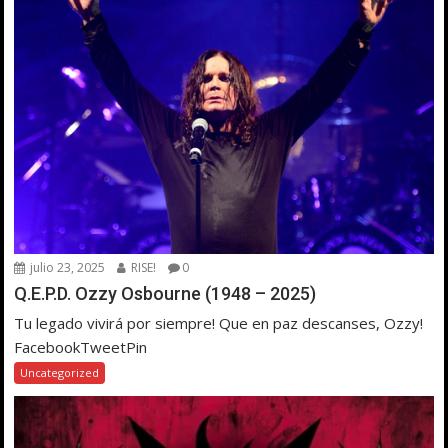
julio 23, 2025
RISE!
0
Q.E.P.D. Ozzy Osbourne (1948 – 2025)
Tu legado vivirá por siempre! Que en paz descanses, Ozzy!
FacebookTweetPin
Uncategorized