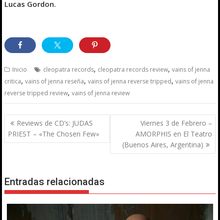
Lucas Gordon.
,
,
Inicio
cleopatra records
cleopatra records review
vains of jenna
,
,
,
critica
vains of jenna reseña
vains of jenna reverse tripped
vains of jenna
,
reverse tripped review
vains of jenna review
Navegación
Reviews de CD’s: JUDAS
Viernes 3 de Febrero –
de
PRIEST – «The Chosen Few»
AMORPHIS en El Teatro
entradas
(Buenos Aires, Argentina)
Entradas relacionadas