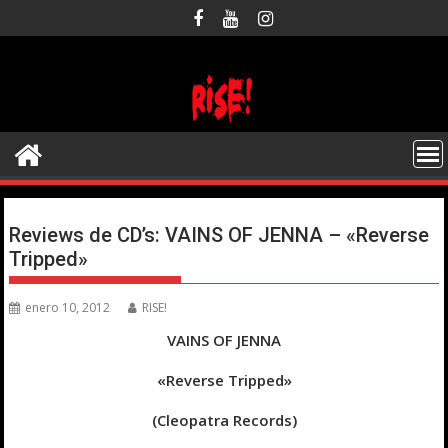
Saltar
al
contenido
Reviews de CD’s: VAINS OF JENNA – «Reverse
Tripped»
enero 10, 2012
RISE!
VAINS OF JENNA
«Reverse Tripped»
(Cleopatra Records)