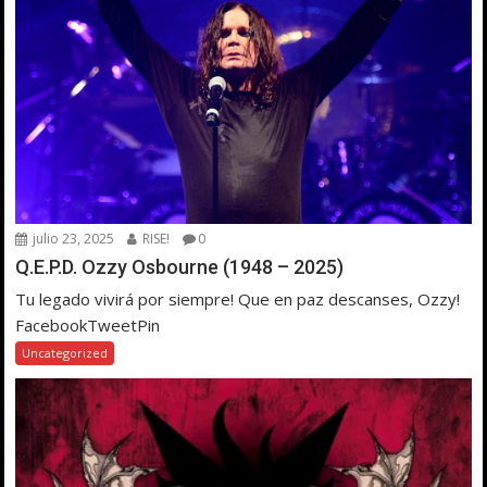
julio 23, 2025
RISE!
0
Q.E.P.D. Ozzy Osbourne (1948 – 2025)
Tu legado vivirá por siempre! Que en paz descanses, Ozzy!
FacebookTweetPin
Uncategorized