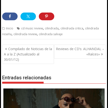
,
,
,
Inicio
cd music review
cilindrada
cilindrada critica
cilindrada
,
,
reseña
cilindrada review
cilindrada salvaje
Navegación
Compilado de Noticias de la
Reviews de CD’s: ALHANDAL –
de
A a la Z (Actualizado al
«Raíces»
entradas
30/01/12)
Entradas relacionadas