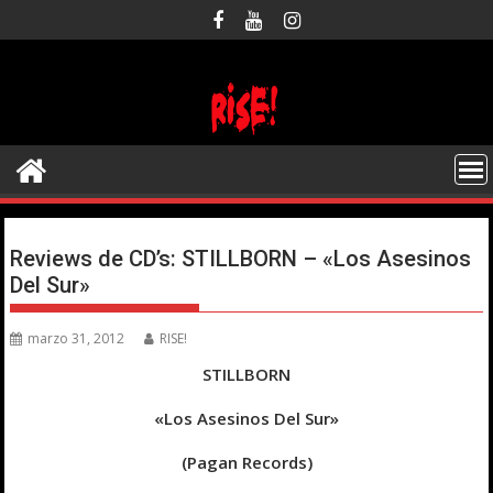
Saltar
al
contenido
Reviews de CD’s: STILLBORN – «Los Asesinos
Del Sur»
marzo 31, 2012
RISE!
STILLBORN
«Los Asesinos Del Sur»
(Pagan Records)