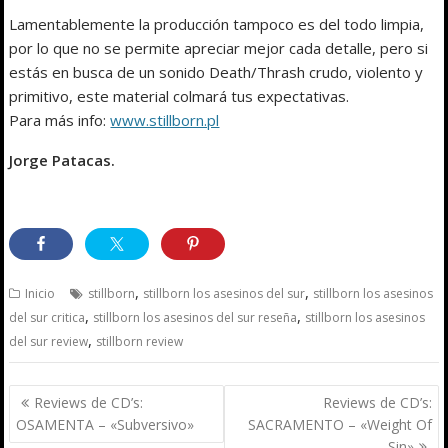
Lamentablemente la producción tampoco es del todo limpia,
por lo que no se permite apreciar mejor cada detalle, pero si
estás en busca de un sonido Death/Thrash crudo, violento y
primitivo, este material colmará tus expectativas.
Para más info:
www.stillborn.pl
Jorge Patacas.
,
,
Inicio
stillborn
stillborn los asesinos del sur
stillborn los asesinos
,
,
del sur critica
stillborn los asesinos del sur reseña
stillborn los asesinos
,
del sur review
stillborn review
Navegación
Reviews de CD’s:
Reviews de CD’s:
de
OSAMENTA – «Subversivo»
SACRAMENTO – «Weight Of
Sin»