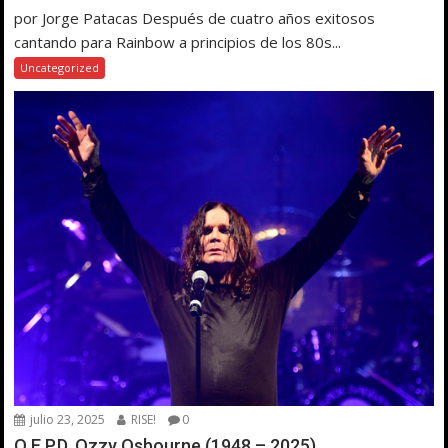
por Jorge Patacas Después de cuatro años exitosos
cantando para Rainbow a principios de los 80s...
Uncategorized
julio 23, 2025
RISE!
0
Q.E.P.D. Ozzy Osbourne (1948 – 2025)