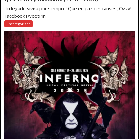
Tu legado vivirá por siempre! Que en paz descanses, Ozzy!
FacebookTweetPin
Uncategorized