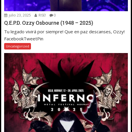
julio 23, 2025
RISE!
0
Q.E.P.D. Ozzy Osbourne (1948 – 2025)
Tu legado vivirá por siempre! Que en paz descanses, Ozzy!
FacebookTweetPin
Uncategorized