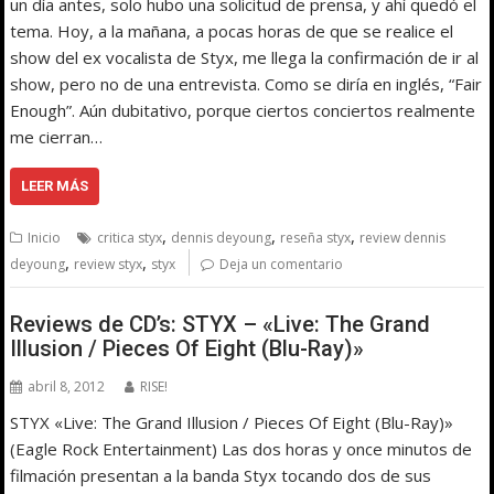
un día antes, solo hubo una solicitud de prensa, y ahí quedó el
tema. Hoy, a la mañana, a pocas horas de que se realice el
show del ex vocalista de Styx, me llega la confirmación de ir al
show, pero no de una entrevista. Como se diría en inglés, “Fair
Enough”. Aún dubitativo, porque ciertos conciertos realmente
me cierran…
LEER MÁS
,
,
,
Inicio
critica styx
dennis deyoung
reseña styx
review dennis
,
,
deyoung
review styx
styx
Deja un comentario
Reviews de CD’s: STYX – «Live: The Grand
Illusion / Pieces Of Eight (Blu-Ray)»
abril 8, 2012
RISE!
STYX «Live: The Grand Illusion / Pieces Of Eight (Blu-Ray)»
(Eagle Rock Entertainment) Las dos horas y once minutos de
filmación presentan a la banda Styx tocando dos de sus