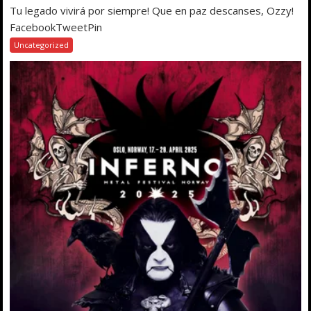
Tu legado vivirá por siempre! Que en paz descanses, Ozzy!
FacebookTweetPin
Uncategorized