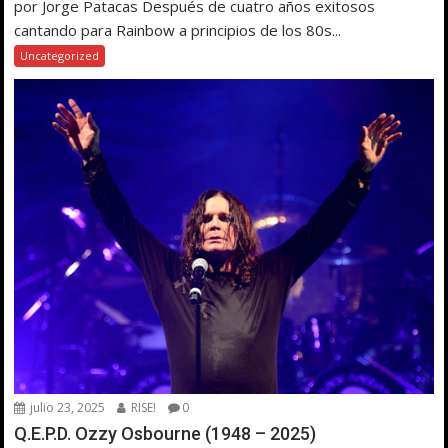
por Jorge Patacas Después de cuatro años exitosos
cantando para Rainbow a principios de los 80s...
Uncategorized
julio 23, 2025
RISE!
0
Q.E.P.D. Ozzy Osbourne (1948 – 2025)