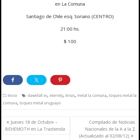
en La Comuna
Santiago de Chile esq. Soriano (CENTRO)
21:00 hs.
$ 100
,
,
,
,
Inicio
dawnfall xv
eternity
krisis
metal la comuna
toques metal la
,
comuna
toques metal uruguayo
Navegación
Jueves 18 de Octubre –
Compilado de Noticias
de
BEHEMOTH en La Trastienda
Nacionales de la A a la Z
entradas
(Actualizado al 02/08/12)