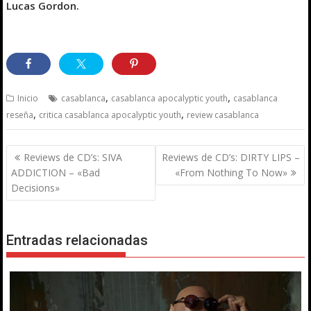
Lucas Gordon.
,
,
Inicio
casablanca
casablanca apocalyptic youth
casablanca
,
,
reseña
critica casablanca apocalyptic youth
review casablanca
Navegación
Reviews de CD’s: SIVA
Reviews de CD’s: DIRTY LIPS –
de
ADDICTION – «Bad
«From Nothing To Now»
entradas
Decisions»
Entradas relacionadas