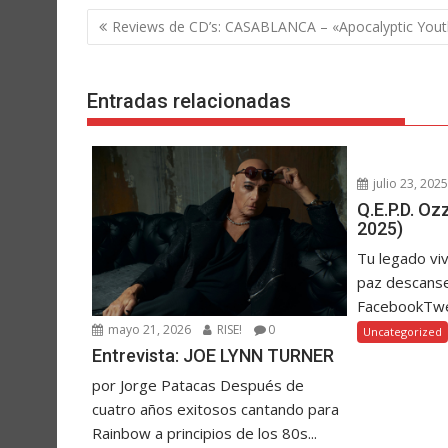
Navegación
Reviews de CD’s: CASABLANCA – «Apocalyptic Yout
de
entradas
Entradas relacionadas
julio 23, 202
Q.E.P.D. O
2025)
Tu legado vi
paz descanse
FacebookTw
mayo 21, 2026
RISE!
0
Uncategorized
Entrevista: JOE LYNN TURNER
por Jorge Patacas Después de
cuatro años exitosos cantando para
Rainbow a principios de los 80s...