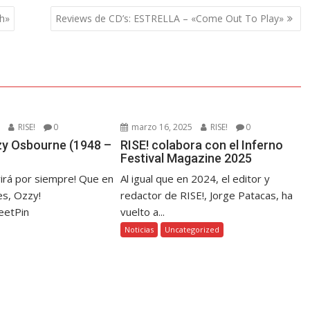
h»
Reviews de CD’s: ESTRELLA – «Come Out To Play»
5
RISE!
0
marzo 16, 2025
RISE!
0
zzy Osbourne (1948 –
RISE! colabora con el Inferno
Festival Magazine 2025
virá por siempre! Que en
Al igual que en 2024, el editor y
s, Ozzy!
redactor de RISE!, Jorge Patacas, ha
eetPin
vuelto a...
Noticias
Uncategorized