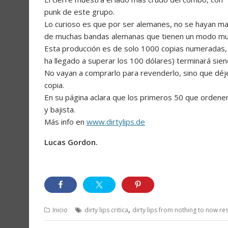
punk de este grupo.
Lo curioso es que por ser alemanes, no se hayan man
de muchas bandas alemanas que tienen un modo muy 
Esta producción es de solo 1000 copias numeradas, por
ha llegado a superar los 100 dólares) terminará sien
No vayan a comprarlo para revenderlo, sino que déje
copia.
En su página aclara que los primeros 50 que ordenen e
y bajista.
Más info en
www.dirtylips.de
Lucas Gordon.
,
Inicio
dirty lips critica
dirty lips from nothing to now re