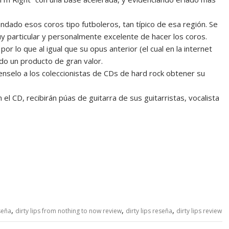
dado esos coros tipo futboleros, tan típico de esa región. Se
particular y personalmente excelente de hacer los coros.
 lo que al igual que su opus anterior (el cual en la internet
do un producto de gran valor.
nselo a los coleccionistas de CDs de hard rock obtener su
l CD, recibirán púas de guitarra de sus guitarristas, vocalista
,
,
,
seña
dirty lips from nothing to now review
dirty lips reseña
dirty lips review