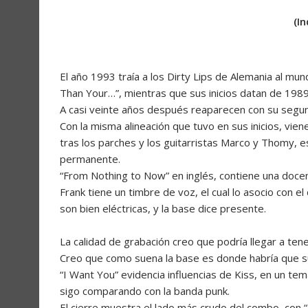
(I
El año 1993 traía a los Dirty Lips de Alemania al mun
Than Your…”, mientras que sus inicios datan de 1989
A casi veinte años después reaparecen con su segun
Con la misma alineación que tuvo en sus inicios, vien
tras los parches y los guitarristas Marco y Thomy, 
permanente.
“From Nothing to Now” en inglés, contiene una docen
Frank tiene un timbre de voz, el cual lo asocio con e
son bien eléctricas, y la base dice presente.
La calidad de grabación creo que podría llegar a ten
Creo que como suena la base es donde habría que sub
“I Want You” evidencia influencias de Kiss, en un t
sigo comparando con la banda punk.
El cierre muestra el lado más crudo del combo, con “