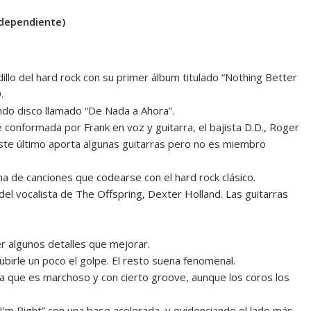
ndependiente)
dillo del hard rock con su primer álbum titulado “Nothing Better
.
do disco llamado “De Nada a Ahora”.
e conformada por Frank en voz y guitarra, el bajista D.D., Roger
este último aporta algunas guitarras pero no es miembro
a de canciones que codearse con el hard rock clásico.
l del vocalista de The Offspring, Dexter Holland. Las guitarras
er algunos detalles que mejorar.
irle un poco el golpe. El resto suena fenomenal.
ema que es marchoso y con cierto groove, aunque los coros los
I’m Right” con una base acelerada, y evidenciando el lado más