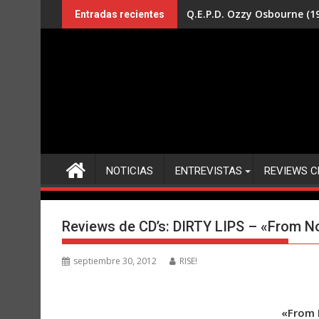
Saltar
Q.E.P.D. Ozzy Osbourne (19
Entradas recientes
al
contenido
NOTICIAS
ENTREVISTAS
REVIEWS C
Reviews de CD’s: DIRTY LIPS – «From 
septiembre 30, 2012
RISE!
«From 