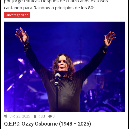
por Jorge Patacas Después de cuatro años exitosos
cantando para Rainbow a principios de los 80s...
Uncategorized
julio 23, 2025
RISE!
0
Q.E.P.D. Ozzy Osbourne (1948 – 2025)