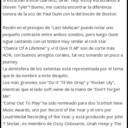
Steven Tyler”! Bueno, me cuesta encontrar la diferencia
sonora de la voz de Paul Gunn con la del bocón de Boston.
Recién en el principio de “Last Mohican” puedo notar uno
pequeño contraste entre ambos sonidos, pero luego Gunn
sigue cantando con un timbre muy similar al rock star.
“Chance Of A Lifetime” y «I’d Give It All” son de corte más
AOR, con buenos arreglos corales, tal vez sonando un poco a
Journey.
La atmósfera de los setentas está representada por el tema
que le da nombre a este disquito.
Los más groovies son “Do It ‘Til We Drop” y “Rocker Lily”,
mientras que el lado soft viene de la mano de “Don’t Forget
Me”.
“Come Out To Play” ha sido nominado para dos Scottish New
Music Awards, uno por Record of the Year y el otro por
Loud/Medal Recording of the Year; y está producido por John
T Sinclair, ex miembro de Ozzy Osbourne, Uriah Heep y The