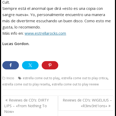
Cult.
Siempre está el anormal que dirá «esto es una copia con
sangre nueva». Yo, personalmente encuentro una manera
más de divertirme escuchando un buen disco. Como esto me
gusta, lo recomiendo.
Más info en:
www.estrellarocks.com
Lucas Gordon.
,
,
Inicio
estrella come out to play
estrella come out to play critica
,
estrella come out to play reseña
estrella come out to play review
Navegación
Reviews de CD’s: DIRTY
Reviews de CD’s: WIGELIUS –
de
LIPS – «From Nothing To
«R3inv3nt1ons»
entradas
Now»