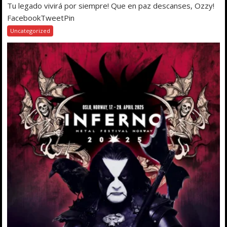
Tu legado vivirá por siempre! Que en paz descanses, Ozzy!
FacebookTweetPin
Uncategorized