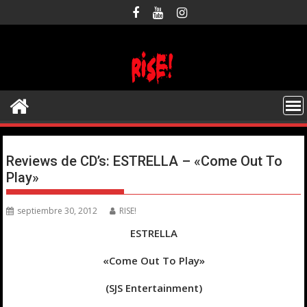
Saltar
al
contenido
Reviews de CD’s: ESTRELLA – «Come Out To
Play»
septiembre 30, 2012
RISE!
ESTRELLA
«Come Out To Play»
(SJS Entertainment)