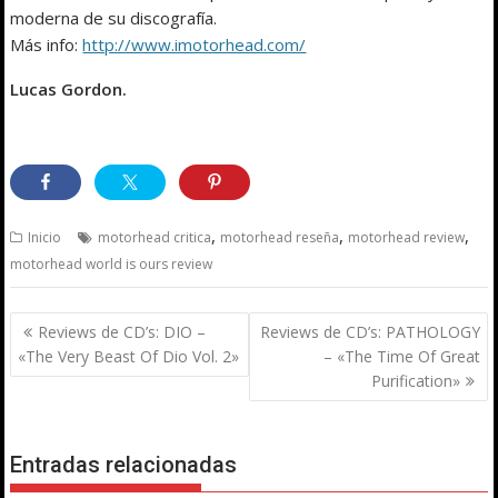
moderna de su discografía.
Más info:
http://www.imotorhead.com/
Lucas Gordon.
,
,
,
Inicio
motorhead critica
motorhead reseña
motorhead review
motorhead world is ours review
Navegación
Reviews de CD’s: DIO –
Reviews de CD’s: PATHOLOGY
de
«The Very Beast Of Dio Vol. 2»
– «The Time Of Great
entradas
Purification»
Entradas relacionadas