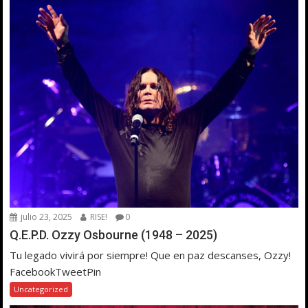
julio 23, 2025
RISE!
0
Q.E.P.D. Ozzy Osbourne (1948 – 2025)
Tu legado vivirá por siempre! Que en paz descanses, Ozzy!
FacebookTweetPin
Uncategorized