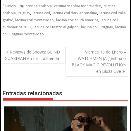
,
,
Inicio
cristina scabbia
cristina scabbia montevideo
cristina
,
,
,
scabbia uruguay
lacuna coil
lacuna coil dark adrenaline
lacuna coil italia
,
,
,
gothic
lacuna coil montevideo
lacuna coil south america
lacuna coil
,
,
,
sudamerica 2013
lacuna coil teatro el galpon
lacuna coil uruguay
lacuna
coil uruguay montevideo
Navegación
Reviews de Shows: BLIND
Viernes 18 de Enero –
de
GUARDIAN en La Trastienda
WATCHMEN (Argentina) /
entradas
BLACK MAGIC REVOLUTION
en Bluzz Live
Entradas relacionadas