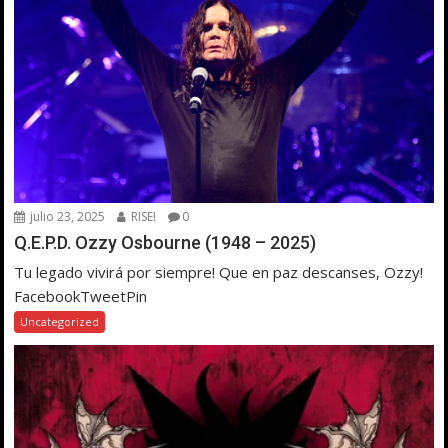
julio 23, 2025
RISE!
0
Q.E.P.D. Ozzy Osbourne (1948 – 2025)
Tu legado vivirá por siempre! Que en paz descanses, Ozzy!
FacebookTweetPin
Uncategorized