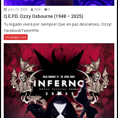
julio 23, 2025
RISE!
0
Q.E.P.D. Ozzy Osbourne (1948 – 2025)
Tu legado vivirá por siempre! Que en paz descanses, Ozzy!
FacebookTweetPin
Uncategorized