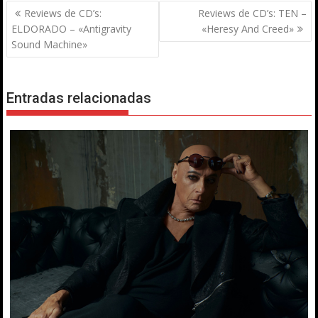
Navegación
Reviews de CD’s:
Reviews de CD’s: TEN –
de
ELDORADO – «Antigravity
«Heresy And Creed»
entradas
Sound Machine»
Entradas relacionadas