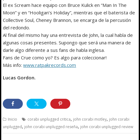
El ex Scream hace equipo con Bruce Kulick en “Man In The
Moon” y en “Hooligan’s Holiday”, mientras que el baterista de
Collective Soul, Cheney Brannon, se encarga de la percusión
del redondo.
Al final del mismo hay una entrevista de John, la cual habla de
algunas cosas presentes. Supongo que será una manera de
darle algo diferente a sus fans de habla inglesa.
Fans de Crue como yo? Es algo para coleccionar!
Más info:
www.ratpakrecords.com
Lucas Gordon.
,
,
Inicio
corabi unplugged critica
john corabi motley
john corabi
,
,
unplugged
john corabi unplugged reseña
john corabi unplugged review