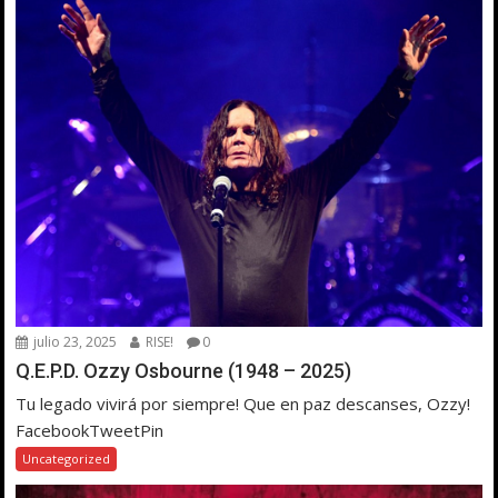
julio 23, 2025
RISE!
0
Q.E.P.D. Ozzy Osbourne (1948 – 2025)
Tu legado vivirá por siempre! Que en paz descanses, Ozzy!
FacebookTweetPin
Uncategorized