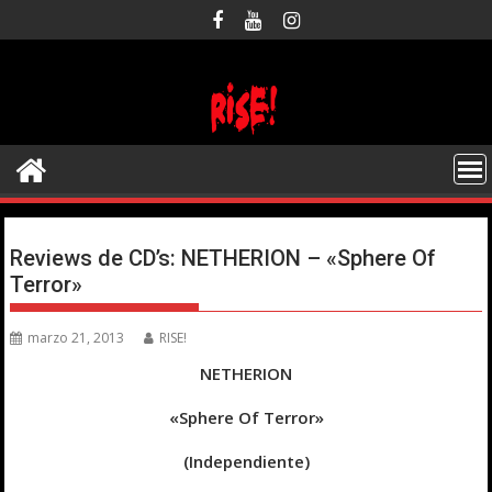
Saltar
al
contenido
Reviews de CD’s: NETHERION – «Sphere Of
Terror»
marzo 21, 2013
RISE!
NETHERION
«Sphere Of Terror»
(Independiente)