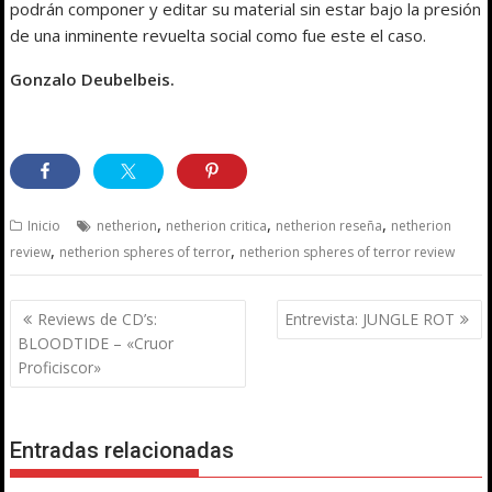
podrán componer y editar su material sin estar bajo la presión
de una inminente revuelta social como fue este el caso.
Gonzalo Deubelbeis.
,
,
,
Inicio
netherion
netherion critica
netherion reseña
netherion
,
,
review
netherion spheres of terror
netherion spheres of terror review
Navegación
Reviews de CD’s:
Entrevista: JUNGLE ROT
de
BLOODTIDE – «Cruor
entradas
Proficiscor»
Entradas relacionadas