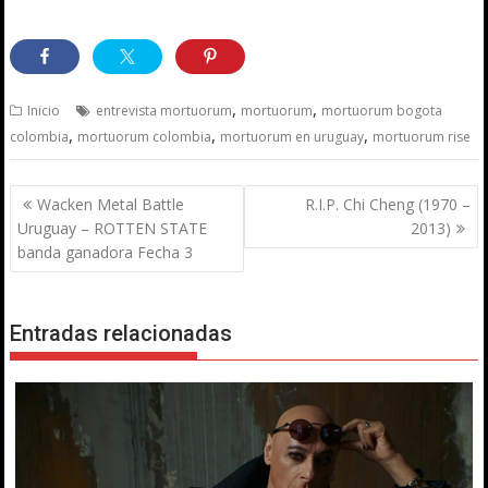
,
,
Inicio
entrevista mortuorum
mortuorum
mortuorum bogota
,
,
,
colombia
mortuorum colombia
mortuorum en uruguay
mortuorum rise
Navegación
Wacken Metal Battle
R.I.P. Chi Cheng (1970 –
de
Uruguay – ROTTEN STATE
2013)
entradas
banda ganadora Fecha 3
Entradas relacionadas