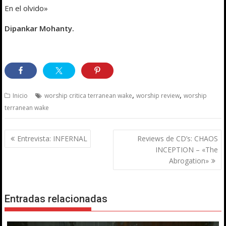
En el olvido»
Dipankar Mohanty.
,
,
Inicio
worship critica terranean wake
worship review
worship
terranean wake
Navegación
Entrevista: INFERNAL
Reviews de CD’s: CHAOS
de
INCEPTION – «The
entradas
Abrogation»
Entradas relacionadas