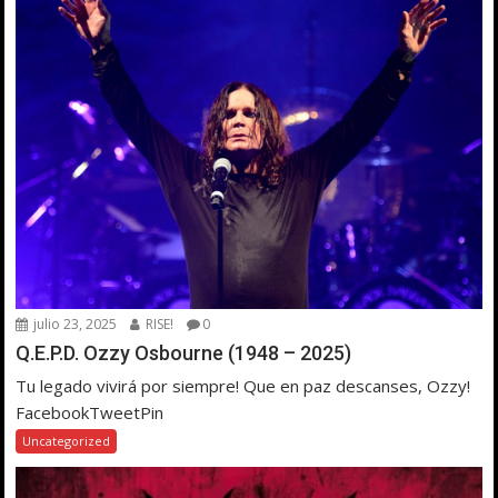
julio 23, 2025
RISE!
0
Q.E.P.D. Ozzy Osbourne (1948 – 2025)
Tu legado vivirá por siempre! Que en paz descanses, Ozzy!
FacebookTweetPin
Uncategorized